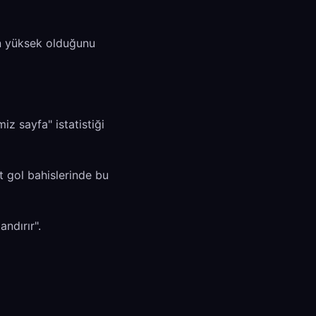
ün yüksek olduğunu
iz sayfa" istatistiği
 gol bahislerinde bu
ndırır".