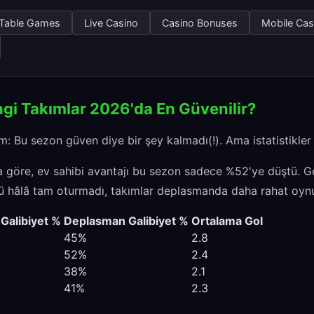
Table Games
Live Casino
Casino Bonuses
Mobile Cas
ngi Takımlar 2026'da En Güvenilir?
: Bu sezon güven diye bir şey kalmadı(!). Ama istatistikle
a göre, ev sahibi avantajı bu sezon sadece %52'ye düştü. G
ü hâlâ tam oturmadı, takımlar deplasmanda daha rahat oyn
 Galibiyet %
Deplasman Galibiyet %
Ortalama Gol
45%
2.8
52%
2.4
38%
2.1
41%
2.3