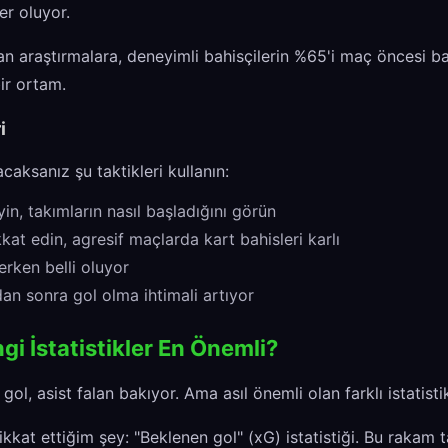
ler oluyor.
n araştırmalara, deneyimli bahisçilerin %65'i maç öncesi bah
ir ortam.
i
caksanız şu taktikleri kullanın:
yin, takımların nasıl başladığını görün
kkat edin, agresif maçlarda kart bahisleri karlı
erken belli oluyor
an sonra gol olma ihtimali artıyor
gi İstatistikler En Önemli?
gol, asist falan bakıyor. Ama asıl önemli olan farklı istatistik
kat ettiğim şey: "Beklenen gol" (xG) istatistiği. Bu rakam 