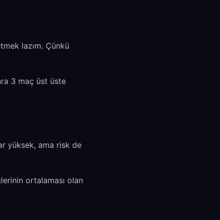
etmek lazım. Çünkü
nra 3 maç üst üste
lar yüksek, ama risk de
lerinin ortalaması olan