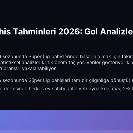
his Tahminleri 2026: Gol Analizle
sezonunda Süper Lig bahislerinde başarılı olmak için takım
atistiksel analizler kritik önem taşıyor. Veriler gösteriyor ki 
 oranları yakalanabiliyor.
6 sezonunda Süper Lig bahisleri tam bir çılgınlığa dönüştü(
 derbisinde herkes ev sahibi galibiyeti oynarken, maç 2-2 b