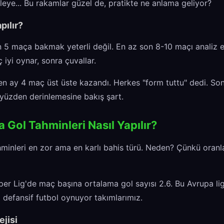
leye... Bu rakamlar güzel de, pratikte ne anlama geliyor?
pılır?
 5 maça bakmak yeterli değil. En az son 8-10 maçı analiz 
iyi oynar, sonra çuvallar.
n ay 4 maç üst üste kazandı. Herkes "form tuttu" dedi. So
 yüzden derinlemesine bakış şart.
Gol Tahminleri Nasıl Yapılır?
ahminleri en zor ama en karlı bahis türü. Neden? Çünkü oran
üper Lig'de maç başına ortalama gol sayısı 2.6. Bu Avrupa lig
i defansif futbol oynuyor takımlarımız.
ejisi