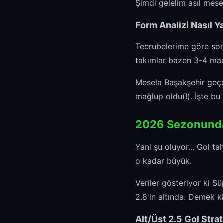
Şimdi gelelim asıl mese
Form Analizi Nasıl Ya
Tecrubelerime göre son
takımlar bazen 3-4 maç 
Mesela Başakşehir geçe
mağlup oldu(!). İşte bu
2026 Sezonunda 
Yani şu oluyor... Gol t
o kadar büyük.
Veriler gösteriyor ki S
2.8'in altında. Demek k
Alt/Üst 2.5 Gol Strat