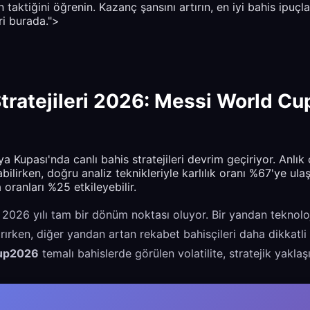
an taktiğini öğrenin. Kazanç şansını artırın, en iyi bahis ipu
ri burada.">
Stratejileri 2026: Messi World Cup
Kupası'nda canlı bahis stratejileri devrim geçiriyor. Anlık 
ilirken, doğru analiz teknikleriyle karlılık oranı %67'ye ulaş
 oranları %25 etkileyebilir.
2026 yılı tam bir dönüm noktası oluyor. Bir yandan teknoloj
tırırken, diğer yandan artan rekabet bahisçileri daha dikkatl
up2026
temalı bahislerde görülen volatilite, stratejik yaklaş