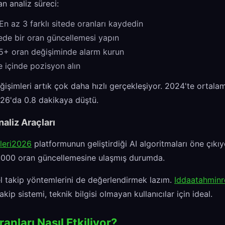
n analiz süreci:
En az 3 farklı sitede oranları kaydedin
ede bir oran güncellemesi yapın
+ oran değişiminde alarm kurun
 içinde pozisyon alın
ğişimleri artık çok daha hızlı gerçekleşiyor. 2024'te ortala
026'da 0.8 dakikaya düştü.
naliz Araçları
leri2026
platformunun geliştirdiği AI algoritmaları öne çıkıyo
.000 oran güncellemesine ulaşmış durumda.
el takip yöntemlerini de değerlendirmek lazım.
Iddaatahminr
akip sistemi, teknik bilgisi olmayan kullanıcılar için ideal.
anları Nasıl Etkiliyor?