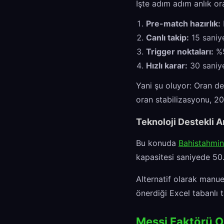
İşte adım adım anlık ora
Pre-match hazırlık:
Canlı takip:
15 saniy
Trigger noktaları:
%5
Hızlı karar:
30 saniye
Yani şu oluyor: Oran de
oran stabilizasyonu, 2
Teknoloji Destekli A
Bu konuda
Bahistahmin
kapasitesi saniyede 50
Alternatif olarak manu
önerdiği Excel tabanlı t
Messi Faktörü Or