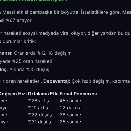
Messi etkisi bambaşka bir boyutta. İstatistiklere göre, Me
esi %67 artıyor.
r hareketi sosyal medyada viral oluyor, diğer yandan bu dur
u durumlar kritik:
mansı:
Oranlarda %12-18 değişim
yede %25 oran hareketi
kış:
Anında %15 düşüş
ir oran hareketleri.
Dezavantaj:
Çok hızlı değişim, kaçırma 
Değişim Hızı
Ortalama Etki
Fırsat Penceresi
niye
%28 artış
45 saniye
niye
%19 artış
1.2 dakika
niye
%22 düşüş
38 saniye
niye
%31 düşüş
25 saniye