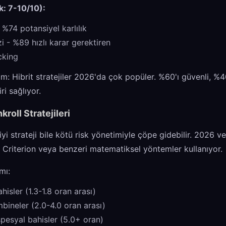
k: 7-10/10):
%74 potansiyel karlılık
i - %89 hızlı karar gerektiren
cking
m: Hibrit stratejiler 2026'da çok popüler. %60'ı güvenli, %40
ri sağlıyor.
roll Stratejileri
yi strateji bile kötü risk yönetimiyle çöpe gidebilir. 2026 ver
y Criterion veya benzeri matematiksel yöntemler kullanıyor.
mı:
hisler (1.3-1.8 oran arası)
mbineler (2.0-4.0 oran arası)
spesyal bahisler (5.0+ oran)