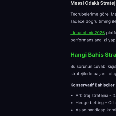
Messi Odaklı Stratej
Tecrubelerime göre, Me
sadece doğru timing i
Iddaatahmin2026
platf
performans analizi yapar
Hangi Bahis Stra
Bu sorunun cevabı kişisel
stratejilerle başarılı olu
Konservatif Bahisçiler 
Arbitraj stratejisi - 
Hedge betting - Orta
Asian handicap komb