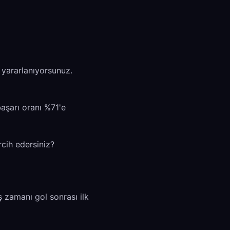
 yararlanıyorsunuz.
başarı oranı %71'e
cih edersiniz?
ş zamanı gol sonrası ilk