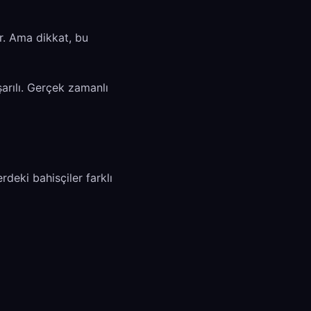
r. Ama dikkat, bu
rılı. Gerçek zamanlı
erdeki bahisçiler farklı