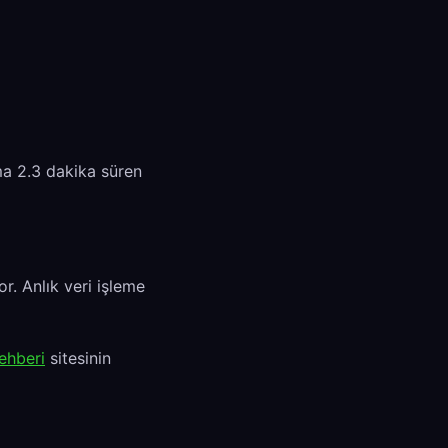
ma 2.3 dakika süren
r. Anlık veri işleme
ehberi
sitesinin