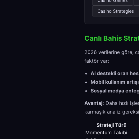
Casino Games
Casino Strategies
Canlı Bahis Strat
2026 verilerine göre, 
faktör var:
AI destekli oran he
Mobil kullanım artışı
Sosyal medya ente
Avantaj:
Daha hızlı işl
karmaşık analiz gereksi
Strateji Türü
Momentum Takibi