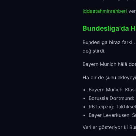
Iddaatahminrehberi
ver
Bundesliga'da H
Bundesliga biraz farklı
değiştirdi.
Bayern Munich hâlâ dom
Ha bir de şunu ekleyeyim
Bayern Munich: Klas
Borussia Dortmund: 
RB Leipzig: Taktiks
Bayer Leverkusen: Sü
Veriler gösteriyor ki 