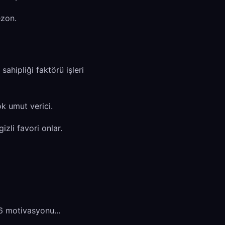
ezon.
ahipliği faktörü işleri
k umut verici.
izli favori onlar.
6 motivasyonu...