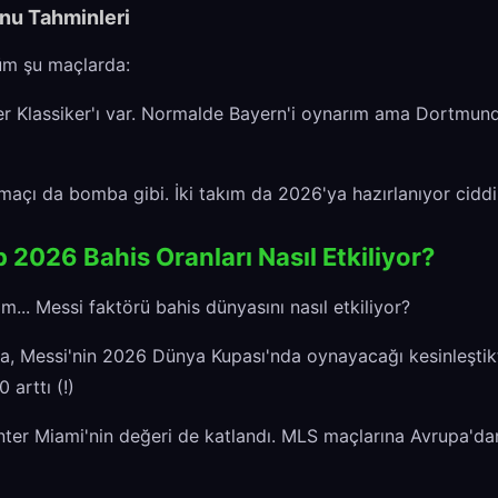
nu Tahminleri
üm şu maçlarda:
r Klassiker'ı var. Normalde Bayern'i oynarım ama Dortmun
açı da bomba gibi. İki takım da 2026'ya hazırlanıyor ciddi 
2026 Bahis Oranları Nasıl Etkiliyor?
m... Messi faktörü bahis dünyasını nasıl etkiliyor?
ta, Messi'nin 2026 Dünya Kupası'nda oynayacağı kesinleştik
 arttı (!)
nter Miami'nin değeri de katlandı. MLS maçlarına Avrupa'd