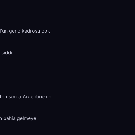
d'un genç kadrosu çok
ciddi.
ten sonra Argentine ile
an bahis gelmeye