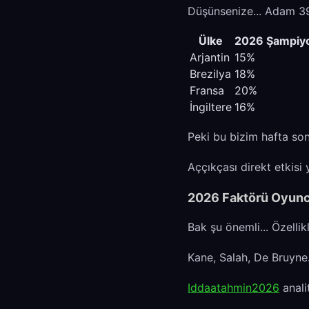
Düşünsenize... Adam 39
Ülke
2026 Şampiyo
Arjantin
15%
Brezilya
18%
Fransa
20%
İngiltere
16%
Peki bu bizim hafta sonu
Aççıkçası direkt etkisi
2026 Faktörü Oyuncu
Bak şu önemli... Özellik
Kane, Salah, De Bruyne.
Iddaatahmin2026
anali