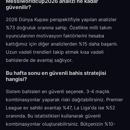
Messiworldcup2026 analizi ne kadar
güvenilir?
2026 Dünya Kupası perspektifiyle yapılan analizler
%73 doğruluk oranına sahip. Özellikle milli takım
oyuncularının motivasyon faktörlerini hesaba
kattığımız için diğer analizlerden %15 daha başarılı.
Uzun vadeli trendleri takip etmek kısa vadeli
bahislerde de avantaj sağlıyor.
Bu hafta sonu en güvenli bahis stratejisi
hangisi?
Sistem bahisleri en güvenli seçenek. 3-4 maçlık
kombinasyonlar yaparak riski dağıtabilirsiniz. Premier
League ev sahibi avantajı %47, La Liga'da ise %52
oranında. Bu istatistikleri kullanarak güvenli
kombinasyonlar oluşturabilirsiniz. Bütçenizin %10-