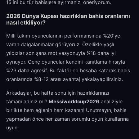
15'ini bu tür bahislere ayırmanızı öneriyorum.
2026 Dünya Kupası hazırlıkları bahis oranlarını
nasıl etkiliyor?
Milli takım oyuncularının performansında %20'ye
varan dalgalanmalar görüyoruz. Özellikle yaşlı
yıldızlar son şans motivasyonuyla %18 daha iyi
oynuyor. Genç oyuncular kendini kanıtlama hırsıyla
%23 daha agresif. Bu faktörleri hesaba katarak bahis
oranlarında %8-12 arası avantaj yakalayabilirsiniz.
Arkadaşlar, bu hafta sonu için hazırlıklarınızı
tamamladınız mı?
Messiworldcup2026
analiziyle
birlikte hem eğlenin hem kazanın! Unutmayın, bahis
yapmadan önce her zaman sorumlu oyun kurallarına
uyun.