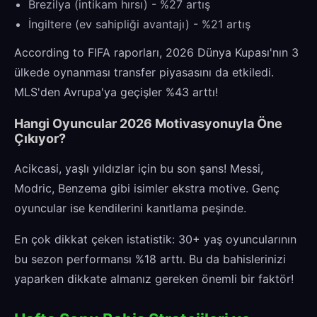
Brezilya (intikam hırsı) - %27 artış
İngiltere (ev sahipliği avantajı) - %21 artış
According to FIFA raporları, 2026 Dünya Kupası'nın 3
ülkede oynanması transfer piyasasını da etkiledi.
MLS'den Avrupa'ya geçişler %43 arttı!
Hangi Oyuncular 2026 Motivasyonuyla Öne
Çıkıyor?
Acikcasi, yaşlı yıldızlar için bu son şans! Messi,
Modric, Benzema gibi isimler ekstra motive. Genç
oyuncular ise kendilerini kanıtlama peşinde.
En çok dikkat çeken istatistik: 30+ yaş oyuncularının
bu sezon performansı %18 arttı. Bu da bahislerinizi
yaparken dikkate almanız gereken önemli bir faktör!