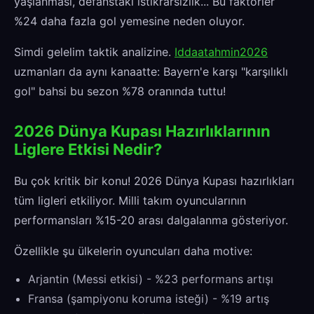
yaşlanması, defanstaki istikrarsızlık... Bu faktörler
%24 daha fazla gol yemesine neden oluyor.
Simdi gelelim taktik analizine.
Iddaatahmin2026
uzmanları da aynı kanaatte: Bayern'e karşı "karşılıklı
gol" bahsi bu sezon %78 oranında tuttu!
2026 Dünya Kupası Hazırlıklarının
Liglere Etkisi Nedir?
Bu çok kritik bir konu! 2026 Dünya Kupası hazırlıkları
tüm ligleri etkiliyor. Milli takım oyuncularının
performansları %15-20 arası dalgalanma gösteriyor.
Özellikle şu ülkelerin oyuncuları daha motive:
Arjantin (Messi etkisi) - %23 performans artışı
Fransa (şampiyonu koruma isteği) - %19 artış