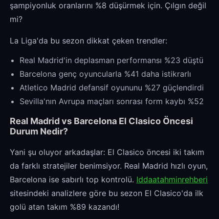
şampiyonluk oranlarını %8 düşürmek için. Çılgın değil
mi?
La Liga'da bu sezon dikkat çeken trendler:
Real Madrid'in deplasman performansı %23 düştü
Barcelona genç oyuncularla %41 daha istikrarlı
Atletico Madrid defansif oyununu %27 güçlendirdi
Sevilla'nın Avrupa maçları sonrası form kaybı %52
Real Madrid vs Barcelona El Clasico Öncesi
Durum Nedir?
Yani şu oluyor arkadaşlar: El Clasico öncesi iki takım
da farklı stratejiler benimsiyor. Real Madrid hızlı oyun,
Barcelona ise sabırlı top kontrolü.
Iddaatahminrehberi
sitesindeki analizlere göre bu sezon El Clasico'da ilk
golü atan takım %89 kazandı!