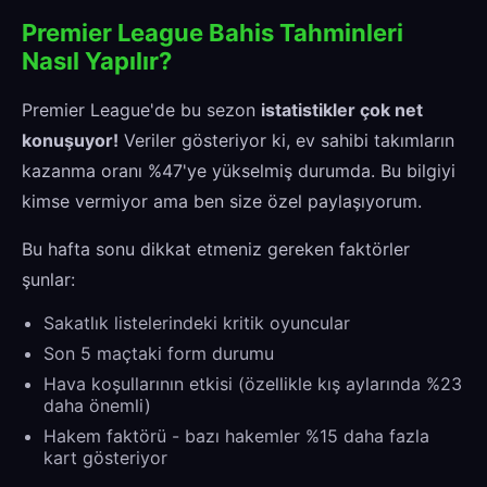
Premier League Bahis Tahminleri
Nasıl Yapılır?
Premier League'de bu sezon
istatistikler çok net
konuşuyor!
Veriler gösteriyor ki, ev sahibi takımların
kazanma oranı %47'ye yükselmiş durumda. Bu bilgiyi
kimse vermiyor ama ben size özel paylaşıyorum.
Bu hafta sonu dikkat etmeniz gereken faktörler
şunlar:
Sakatlık listelerindeki kritik oyuncular
Son 5 maçtaki form durumu
Hava koşullarının etkisi (özellikle kış aylarında %23
daha önemli)
Hakem faktörü - bazı hakemler %15 daha fazla
kart gösteriyor