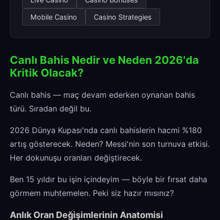
Mobile Casino
Casino Strategies
Canlı Bahis Nedir ve Neden 2026'da
Kritik Olacak?
Canlı bahis — maç devam ederken oynanan bahis
türü. Sıradan değil bu.
2026 Dünya Kupası'nda canlı bahislerin hacmi %180
artış gösterecek. Neden? Messi'nin son turnuva etkisi.
Her dokunuşu oranları değiştirecek.
Ben 15 yıldır bu işin içindeyim — böyle bir fırsat daha
görmem muhtemelen. Peki siz hazır mısınız?
Anlık Oran Değişimlerinin Anatomisi