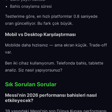
Bahis onaylama süresi
Testlerime göre, en hızlı platformlar 0.8 saniyede
oran güncelliyor. Bu fark çok büyük.
Mobil vs Desktop Karşılaştırması
Mobilde daha hızlısınız — ama ekran küçük. Trade-off
var.
Ben iki cihaz kullanıyorum. Telefonda bahis, tablette
analiz. Siz nasıl yapıyorsunuz?
Sık Sorulan Sorular
Messi'nin 2026 performansı bahisleri nasıl
etkileyecek?
39 yaşındaki Messi'nin son Dünya Kupası performansı