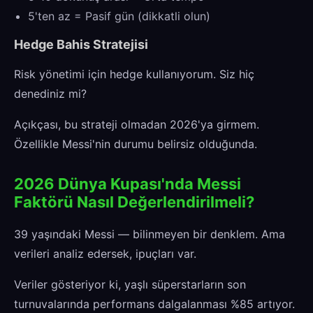
5'ten az = Pasif gün (dikkatli olun)
Hedge Bahis Stratejisi
Risk yönetimi için hedge kullanıyorum. Siz hiç
denediniz mi?
Açıkçası, bu strateji olmadan 2026'ya girmem.
Özellikle Messi'nin durumu belirsiz olduğunda.
2026 Dünya Kupası'nda Messi
Faktörü Nasıl Değerlendirilmeli?
39 yaşındaki Messi — bilinmeyen bir denklem. Ama
verileri analiz edersek, ipuçları var.
Veriler gösteriyor ki, yaşlı süperstarların son
turnuvalarında performans dalgalanması %85 artıyor.