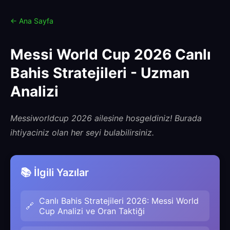
← Ana Sayfa
Messi World Cup 2026 Canlı
Bahis Stratejileri - Uzman
Analizi
Messiworldcup 2026 ailesine hosgeldiniz! Burada
ihtiyaciniz olan her seyi bulabilirsiniz.
📚 İlgili Yazılar
Canlı Bahis Stratejileri 2026: Messi World
🔗
Cup Analizi ve Oran Taktiği