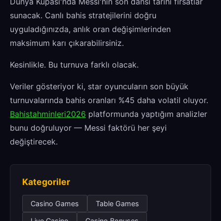
Dünya Kupası'nda Messi'nin son dansı tarihi fırsatlar
sunacak. Canlı bahis stratejilerini doğru
uyguladığınızda, anlık oran değişimlerinden
maksimum karı çıkarabilirsiniz.
Kesinlikle. Bu turnuva farklı olacak.
Veriler gösteriyor ki, star oyuncuların son büyük
turnuvalarında bahis oranları %45 daha volatil oluyor.
Bahistahminleri2026
platformunda yaptığım analizler
bunu doğruluyor — Messi faktörü her şeyi
değiştirecek.
Kategoriler
Casino Games
Table Games
Live Casino
Casino Bonuses