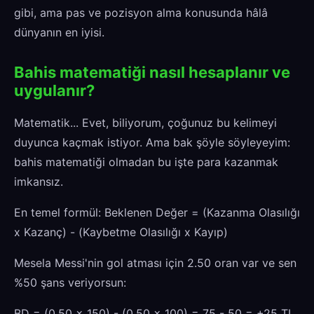
gibi, ama pas ve pozisyon alma konusunda hâlâ
dünyanın en iyisi.
Bahis matematiği nasıl hesaplanır ve
uygulanır?
Matematik... Evet, biliyorum, çoğunuz bu kelimeyi
duyunca kaçmak istiyor. Ama bak şöyle söyleyeyim:
bahis matematiği olmadan bu işte para kazanmak
imkansız.
En temel formül: Beklenen Değer = (Kazanma Olasılığı
x Kazanç) - (Kaybetme Olasılığı x Kayıp)
Mesela Messi'nin gol atması için 2.50 oran var ve sen
%50 şans veriyorsun:
BD = (0.50 x 150) - (0.50 x 100) = 75 - 50 = +25 TL