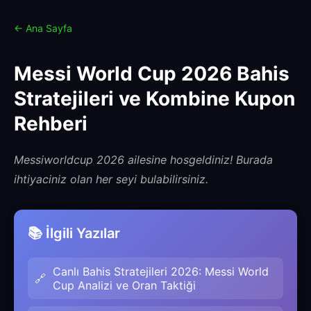
← Ana Sayfa
Messi World Cup 2026 Bahis
Stratejileri ve Kombine Kupon
Rehberi
Messiworldcup 2026 ailesine hosgeldiniz! Burada
ihtiyaciniz olan her seyi bulabilirsiniz.
📚 İlgili Yazılar
Canlı Bahis Stratejileri 2026: Messi World
🔗
Cup Analizi ve Oran Taktiği