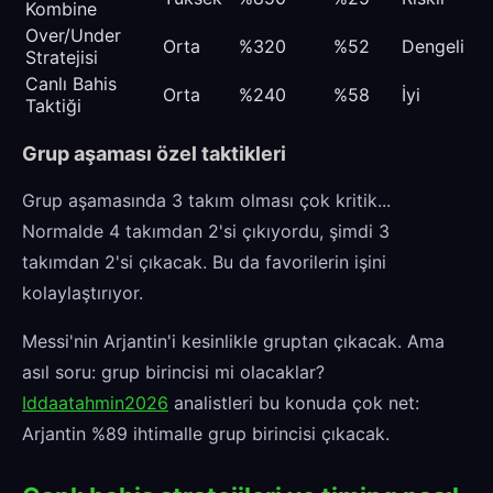
Kombine
Over/Under
Orta
%320
%52
Dengeli
Stratejisi
Canlı Bahis
Orta
%240
%58
İyi
Taktiği
Grup aşaması özel taktikleri
Grup aşamasında 3 takım olması çok kritik...
Normalde 4 takımdan 2'si çıkıyordu, şimdi 3
takımdan 2'si çıkacak. Bu da favorilerin işini
kolaylaştırıyor.
Messi'nin Arjantin'i kesinlikle gruptan çıkacak. Ama
asıl soru: grup birincisi mi olacaklar?
Iddaatahmin2026
analistleri bu konuda çok net:
Arjantin %89 ihtimalle grup birincisi çıkacak.