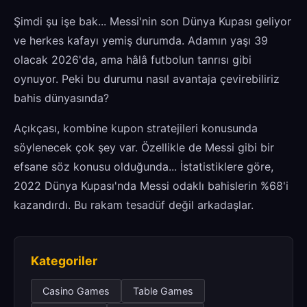
Şimdi şu işe bak... Messi'nin son Dünya Kupası geliyor
ve herkes kafayı yemiş durumda. Adamın yaşı 39
olacak 2026'da, ama hâlâ futbolun tanrısı gibi
oynuyor. Peki bu durumu nasıl avantaja çevirebiliriz
bahis dünyasında?
Açıkçası, kombine kupon stratejileri konusunda
söylenecek çok şey var. Özellikle de Messi gibi bir
efsane söz konusu olduğunda... İstatistiklere göre,
2022 Dünya Kupası'nda Messi odaklı bahislerin %68'i
kazandırdı. Bu rakam tesadüf değil arkadaşlar.
Kategoriler
Casino Games
Table Games