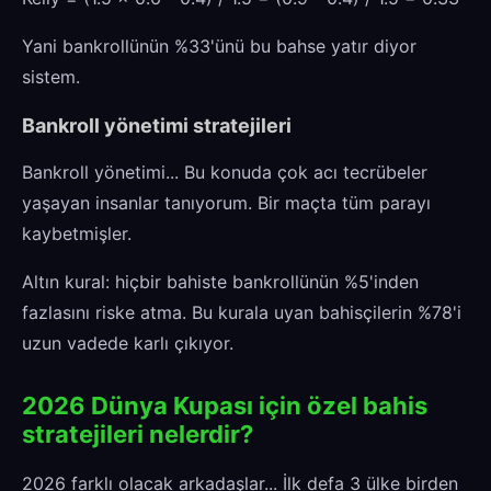
Yani bankrollünün %33'ünü bu bahse yatır diyor
sistem.
Bankroll yönetimi stratejileri
Bankroll yönetimi... Bu konuda çok acı tecrübeler
yaşayan insanlar tanıyorum. Bir maçta tüm parayı
kaybetmişler.
Altın kural: hiçbir bahiste bankrollünün %5'inden
fazlasını riske atma. Bu kurala uyan bahisçilerin %78'i
uzun vadede karlı çıkıyor.
2026 Dünya Kupası için özel bahis
stratejileri nelerdir?
2026 farklı olacak arkadaşlar... İlk defa 3 ülke birden