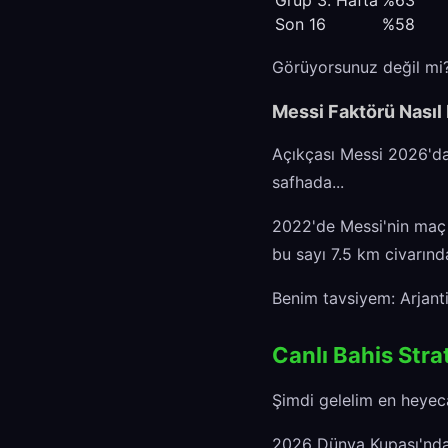
Son 16
%58
Görüyorsunuz değil mi? 
Messi Faktörü Nasıl 
Açıkçası Messi 2026'da
safhada...
2022'de Messi'nin maç
bu sayı 7.5 km civarınd
Benim tavsiyem: Arjant
Canlı Bahis Strat
Şimdi gelelim en heyeca
2026 Dünya Kupası'nda 