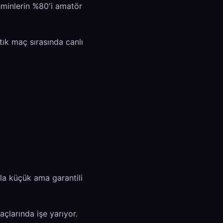
minlerin %80'i amatör
ık maç sırasında canlı
la küçük ama garantili
çlarında işe yarıyor.