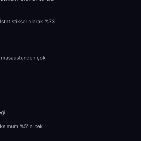
. İstatistiksel olarak %73
rı masaüstünden çok
ğil.
aksimum %5'ini tek