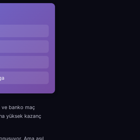
ga
nı ve banko maç
daha yüksek kazanç
konuşuyor. Ama asıl