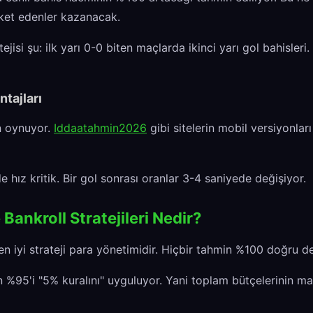
eket edenler kazanacak.
tejisi şu: ilk yarı 0-0 biten maçlarda ikinci yarı gol bahisleri
tajları
n oynuyor.
Iddaatahmin2026
gibi sitelerin mobil versiyonla
de hız kritik. Bir gol sonrası oranlar 3-4 saniyede değişiyor.
Bankroll Stratejileri Nedir?
en iyi strateji para yönetimidir. Hiçbir tahmin %100 doğru de
n %95'i "5% kuralını" uyguluyor. Yani toplam bütçelerinin m