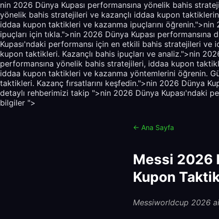
nin 2026 Dünya Kupası performansına yönelik bahis strateji
yönelik bahis stratejileri ve kazançlı iddaa kupon taktikler
iddaa kupon taktikleri ve kazanma ipuçlarını öğrenin.">nin 
ipuçları için tıkla.">nin 2026 Dünya Kupası performansına d
Kupası'ndaki performansı için en etkili bahis stratejileri ve
kupon taktikleri. Kazançlı bahis ipuçları ve analiz.">nin 2
performansına yönelik bahis stratejileri, iddaa kupon taktik
iddaa kupon taktikleri ve kazanma yöntemlerini öğrenin. Gü
taktikleri. Kazanç fırsatlarını keşfedin.">nin 2026 Dünya Kup
detaylı rehberimizi takip ">nin 2026 Dünya Kupası'ndaki perf
bilgiler ">
← Ana Sayfa
Messi 2026 D
Kupon Taktik
Messiworldcup 2026 aile