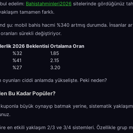
abul edelim:
Bahistahminleri2026
sitelerinde gördüğünüz tah
yaklaşım tamamen farklı.
end şu: mobil bahis hacmi %340 artmış durumda. İnsanlar art
ranları sürekli değiştiriyor.
erlik
2026 Beklentisi
Ortalama Oran
%32
1.85
%41
2.15
%27
3.20
 oyunları ciddi anlamda yükselişte. Peki neden?
den Bu Kadar Popüler?
ek kuponla büyük oynayıp batmak yerine, sistematik yaklaşım
unuz.
e en etkili yaklaşım 2/3 ve 3/4 sistemleri. Özellikle grup ma