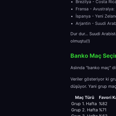
Brezilya - Costa Rica
Fransa - Avustralya: 
İspanya - Yeni Zelan
Arjantin - Suudi Arab
Dur dur... Suudi Arabi
olmuştu(!)
Banko Maç Seçim
Aslında "banko maç" di
Veriler gösteriyor ki g
düşüyor. Yani grup maçl
Maç Türü
Favori 
Grup 1. Hafta
%82
Grup 2. Hafta
%71
Grup 3. Hafta
%63