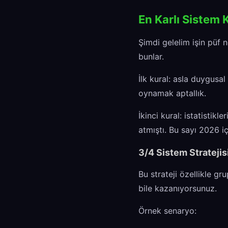
En Karlı Sistem 
Şimdi gelelim işin püf n
bunlar.
İlk kural: asla duygusa
oynamak aptallık.
İkinci kural: istatisti
atmıştı. Bu sayı 2026 i
3/4 Sistem Stratejis
Bu strateji özellikle g
bile kazanıyorsunuz.
Örnek senaryo: