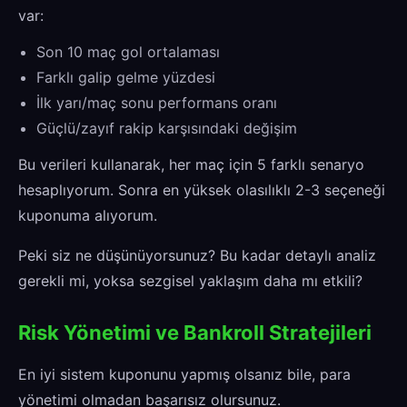
var:
Son 10 maç gol ortalaması
Farklı galip gelme yüzdesi
İlk yarı/maç sonu performans oranı
Güçlü/zayıf rakip karşısındaki değişim
Bu verileri kullanarak, her maç için 5 farklı senaryo
hesaplıyorum. Sonra en yüksek olasılıklı 2-3 seçeneği
kuponuma alıyorum.
Peki siz ne düşünüyorsunuz? Bu kadar detaylı analiz
gerekli mi, yoksa sezgisel yaklaşım daha mı etkili?
Risk Yönetimi ve Bankroll Stratejileri
En iyi sistem kuponunu yapmış olsanız bile, para
yönetimi olmadan başarısız olursunuz.