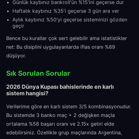
Günlük kaybınız bankroll'ün %15'ini geçerse dur
Haftalık kaybınız %35'i geçerse 3 gün ara ver
Aylık kaybınız %50'yi geçerse sisteminizi gözden
geçir
Bence bu kurallar çok sert gelebilir ama istatistikler
net: Bu disiplini uygulayanlarda iflas oranı %89
düşüyor.
Sık Sorulan Sorular
2026 Dünya Kupası bahislerinde en karlı
sistem hangisi?
Verilerime göre en karlı sistem 3/5 kombinasyonudur.
Bu sistemde 3 banko maç + 2 değişken maçla
ortalama %58 başarı oranı ve 2.15x getiri elde
edebilirsiniz. Özellikle grup maçlarında Argentina,