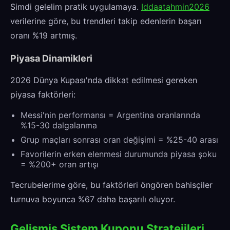
Simdi gelelim pratik uygulamaya.
Iddaatahmin2026
verilerine göre, bu trendleri takip edenlerin başarı
oranı %19 artmış.
Piyasa Dinamikleri
2026 Dünya Kupası'nda dikkat edilmesi gereken
piyasa faktörleri:
Messi'nin performansı = Argentina oranlarında
%15-30 dalgalanma
Grup maçları sonrası oran değişimi = %25-40 arası
Favorilerin erken elenmesi durumunda piyasa şoku
= %200+ oran artışı
Tecrubelerime göre, bu faktörleri öngören bahisçiler
turnuva boyunca %67 daha başarılı oluyor.
Gelişmiş Sistem Kuponu Stratejileri