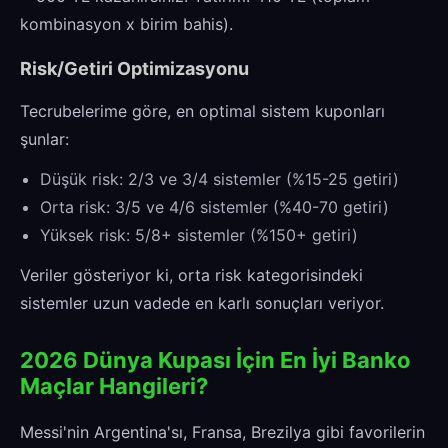
kombinasyon x birim bahis).
Risk/Getiri Optimizasyonu
Tecrubelerime göre, en optimal sistem kuponları
şunlar:
Düşük risk: 2/3 ve 3/4 sistemler (%15-25 getiri)
Orta risk: 3/5 ve 4/6 sistemler (%40-70 getiri)
Yüksek risk: 5/8+ sistemler (%150+ getiri)
Veriler gösteriyor ki, orta risk kategorisindeki
sistemler uzun vadede en karlı sonuçları veriyor.
2026 Dünya Kupası İçin En İyi Banko
Maçlar Hangileri?
Messi'nin Argentina'sı, Fransa, Brezilya gibi favorilerin