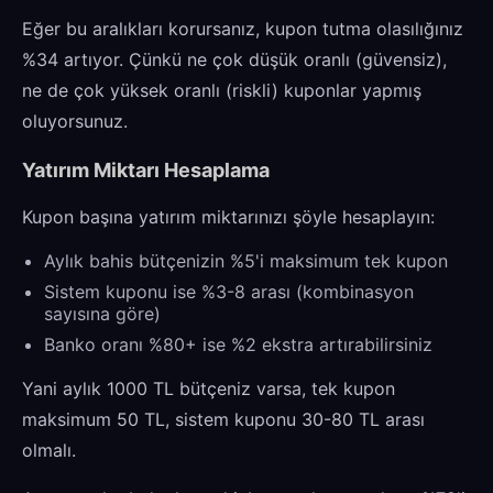
Eğer bu aralıkları korursanız, kupon tutma olasılığınız
%34 artıyor. Çünkü ne çok düşük oranlı (güvensiz),
ne de çok yüksek oranlı (riskli) kuponlar yapmış
oluyorsunuz.
Yatırım Miktarı Hesaplama
Kupon başına yatırım miktarınızı şöyle hesaplayın:
Aylık bahis bütçenizin %5'i maksimum tek kupon
Sistem kuponu ise %3-8 arası (kombinasyon
sayısına göre)
Banko oranı %80+ ise %2 ekstra artırabilirsiniz
Yani aylık 1000 TL bütçeniz varsa, tek kupon
maksimum 50 TL, sistem kuponu 30-80 TL arası
olmalı.