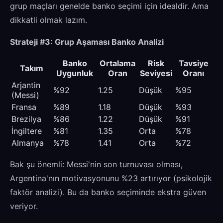
grup maçları genelde banko seçimi için idealdir. Ama
dikkatli olmak lazım.
Strateji #3: Grup Aşaması Banko Analizi
Banko
Ortalama
Risk
Tavsiye
Takım
Uygunluk
Oran
Seviyesi
Oranı
Arjantin
%92
1.25
Düşük
%95
(Messi)
Fransa
%89
1.18
Düşük
%93
Brezilya
%86
1.22
Düşük
%91
İngiltere
%81
1.35
Orta
%78
Almanya
%78
1.41
Orta
%72
Bak şu önemli: Messi'nin son turnuvası olması,
Argentina'nın motivasyonunu %23 artırıyor (psikolojik
faktör analizi). Bu da banko seçiminde ekstra güven
veriyor.