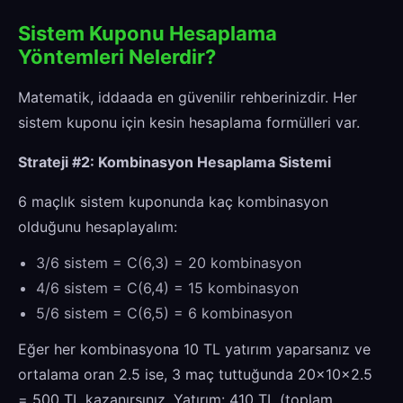
Sistem Kuponu Hesaplama
Yöntemleri Nelerdir?
Matematik, iddaada en güvenilir rehberinizdir. Her
sistem kuponu için kesin hesaplama formülleri var.
Strateji #2: Kombinasyon Hesaplama Sistemi
6 maçlık sistem kuponunda kaç kombinasyon
olduğunu hesaplayalım:
3/6 sistem = C(6,3) = 20 kombinasyon
4/6 sistem = C(6,4) = 15 kombinasyon
5/6 sistem = C(6,5) = 6 kombinasyon
Eğer her kombinasyona 10 TL yatırım yaparsanız ve
ortalama oran 2.5 ise, 3 maç tuttuğunda 20x10x2.5
= 500 TL kazanırsınız. Yatırım: 410 TL (toplam