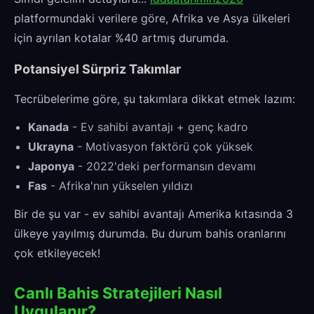
platformundaki verilere göre, Afrika ve Asya ülkeleri
için ayrılan kotalar %40 artmış durumda.
Potansiyel Sürpriz Takımlar
Tecrübelerime göre, şu takımlara dikkat etmek lazım:
Kanada
- Ev sahibi avantajı + genç kadro
Ukrayna
- Motivasyon faktörü çok yüksek
Japonya
- 2022'deki performansın devamı
Fas
- Afrika'nın yükselen yıldızı
Bir de şu var - ev sahibi avantajı Amerika kıtasında 3
ülkeye yayılmış durumda. Bu durum bahis oranlarını
çok etkileyecek!
Canlı Bahis Stratejileri Nasıl
Uygulanır?