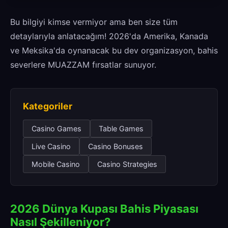
Bu bilgiyi kimse vermiyor ama ben size tüm
detaylarıyla anlatacağım! 2026'da Amerika, Kanada
ve Meksika'da oynanacak bu dev organizasyon, bahis
severlere MUAZZAM fırsatlar sunuyor.
Kategoriler
Casino Games
Table Games
Live Casino
Casino Bonuses
Mobile Casino
Casino Strategies
2026 Dünya Kupası Bahis Piyasası
Nasıl Şekilleniyor?