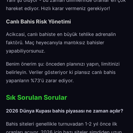
Yani şu oluyor - bu zaman dilimlerinde oranlar en çok
hareket ediyor. Hızlı karar vermeniz gerekiyor!
Canlı Bahis Risk Yönetimi
Acikcasi, canlı bahiste en büyük tehlike adrenalin
faktörü. Maç heyecanıyla mantıksız bahisler
yapabiliyorsunuz.
Benim önerim şu: önceden planınızı yapın, limitinizi
belirleyin. Veriler gösteriyor ki plansız canlı bahis
yapanların %73'ü zarar ediyor.
Sık Sorulan Sorular
2026 Dünya Kupası bahis piyasası ne zaman açılır?
Bahis siteleri genellikle turnuvadan 1-2 yıl önce ilk
oranları açıyor. 2026 için bazı siteler şimdiden uzun