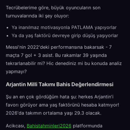
Tecrübelerime göre, büyük oyuncuların son
turnuvalarında iki şey oluyor:
Ya inanılmaz motivasyonla PATLAMA yapıyorlar
Ya da yaş faktörü devreye girip düşüş yaşıyorlar
Messi'nin 2022'deki performansına bakarsak - 7
maçta 7 gol + 3 asist. Bu rakamlar 39 yaşında
tekrarlanabilir mi? Hic denediniz mi bu konuda analiz
yapmayı?
Arjantin Milli Takımı Bahis Değerlendirmesi
Şu an en çok gördüğüm hata şu: herkes Arjantin'i
favorı görüyor ama yaş faktörünü hesaba katmıyor!
2026'da takımın ortalama yaşı 29.3 olacak.
Acikcası,
Bahistahminleri2026
platformunda