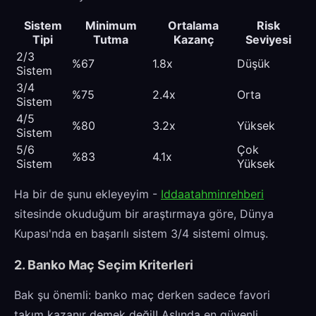
Sistem
Minimum
Ortalama
Risk
Tipi
Tutma
Kazanç
Seviyesi
2/3
%67
1.8x
Düşük
Sistem
3/4
%75
2.4x
Orta
Sistem
4/5
%80
3.2x
Yüksek
Sistem
5/6
Çok
%83
4.1x
Sistem
Yüksek
Ha bir de şunu ekleyeyim -
Iddaatahminrehberi
sitesinde okuduğum bir araştırmaya göre, Dünya
Kupası'nda en başarılı sistem 3/4 sistemi olmuş.
2. Banko Maç Seçim Kriterleri
Bak şu önemli: banko maç derken sadece favori
takım kazanır demek değil! Aslında en güvenli