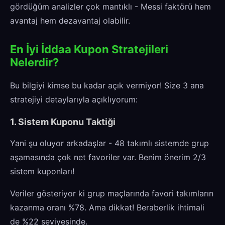
gördüğüm analizler çok mantıklı - Messi faktörü hem
avantaj hem dezavantaj olabilir.
En İyi İddaa Kupon Stratejileri
Nelerdir?
Bu bilgiyi kimse bu kadar açık vermiyor! Size 3 ana
stratejiyi detaylarıyla açıklıyorum:
1. Sistem Kuponu Taktiği
Yani şu oluyor arkadaşlar - 48 takımlı sistemde grup
aşamasında çok net favoriler var. Benim önerim 2/3
sistem kuponları!
Veriler gösteriyor ki grup maçlarında favori takımların
kazanma oranı %78. Ama dikkat! Beraberlik ihtimali
de %22 seviyesinde.