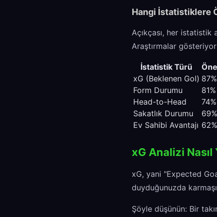
Hangi İstatistiklere
Açıkçası, her istatistik
Araştırmalar gösteriyor
İstatistik Türü
Öne
xG (Beklenen Gol)
87%
Form Durumu
81%
Head-to-Head
74%
Sakatlık Durumu
69
Ev Sahibi Avantajı
62
xG Analizi Nasıl 
xG, yani "Expected Goal
duyduğunuzda karmaşık 
Şöyle düşünün: Bir takı