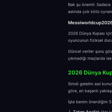
Bak şu önemli: Sadece 
aslında çok kötü oynamı
Messiworldcup2026 
2026 Dünya Kupası için 
oyuncunun fiziksel dur
Güncel veriler şunu gös
çıkmadığı maçlarda ise 
2026 Dünya Kupas
Simdi gelelim asıl konu
göre, en başarılı yakla
İşte benim önerdiğim 5 
Takım Analizi:
Her ta