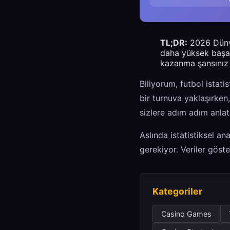
TL;DR:
2026 Dünya 
daha yüksek başar
kazanma şansınız 
Biliyorum, futbol istati
bir turnuva yaklaşırken
sizlere adım adım anla
Aslında istatistiksel a
gerekiyor. Veriler göst
Kategoriler
Casino Games