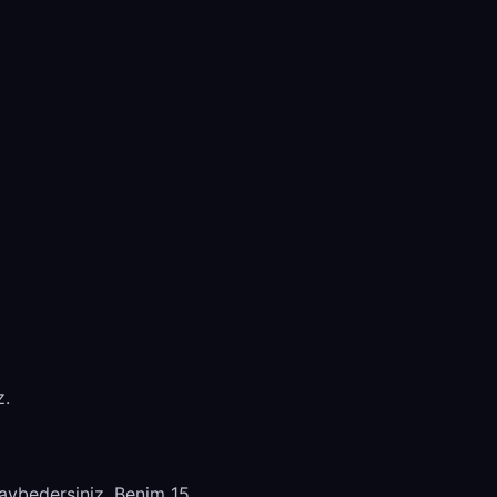
z.
kaybedersiniz. Benim 15