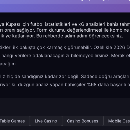
Kupası için futbol istatistikleri ve xG analizleri bahis tah
ı oranı sağlıyor. Form durumu değerlendirmesi ile kombine 
ikiye katlanıyor. Bu rehberde adım adım öğreneceksiniz.
stikleri ilk bakışta çok karmaşık görünebilir. Özellikle 2026
, hangi verilere odaklanacağınızı bilemeyebilirsiniz. Merak e
tacağım.
naliz hiç de sandığınız kadar zor değil. Sadece doğru araçlar
eriyor ki, düzgün analiz yapan bahisçiler %68 daha başarılı o
Table Games
Live Casino
Casino Bonuses
Mobile Cas