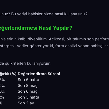
nuz? Bu veriyi bahislerinizde nasıl kullanırsınız?
erlendirmesi Nasıl Yapılır?
islerinin kalbi diyebilirim. Acikcasi, bir takımın son perfor
tergesi. Veriler gösteriyor ki, form analizi yapan bahisçile
 şu kriterleri kullanıyorum:
ğırlık (%)
Değerlendirme Süresi
5%
Son 6 hafta
5%
Son 8 maç
0%
Son 6 maç
2%
Son 3 hafta
%
Son 2 ay