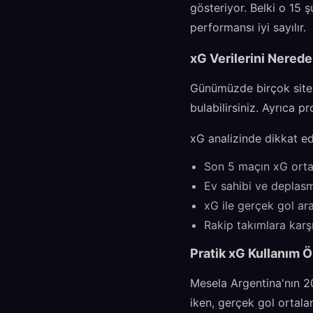
gösteriyor. Belki o 15 
performansı iyi sayılır.
xG Verilerini Nerede
Günümüzde birçok site 
bulabilirsiniz. Ayrıca p
xG analizinde dikkat ed
Son 5 maçın xG orta
Ev sahibi ve deplasm
xG ile gerçek gol ar
Rakip takımlara kar
Pratik xG Kullanım Ö
Mesela Argentina'nın 2
iken, gerçek gol ortala