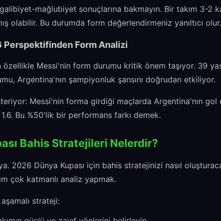
galibiyet-mağlubiyet sonuçlarına bakmayın. Bir takım 3-2 k
ş olabilir. Bu durumda form değerlendirmeniz yanıltıcı olur
Perspektifinden Form Analizi
özellikle Messi'nin form durumu kritik önem taşıyor. 39 yaş
umu, Argentina'nın şampiyonluk şansını doğrudan etkiliyor.
teriyor: Messi'nin forma girdiği maçlarda Argentina'nın gol 
1.6. Bu %50'lik bir performans farkı demek.
ı Bahis Stratejileri Nelerdir?
ya. 2026 Dünya Kupası için bahis stratejinizi nasıl oluştura
şım çok katmanlı analiz yapmak.
aşamalı strateji:
kımın güçlü ve zayıf yönlerini belirleyin