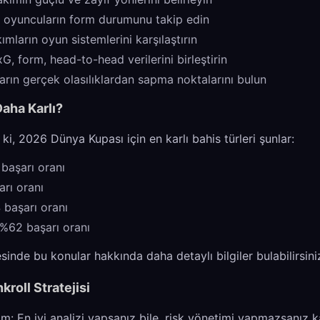
t oyuncuların form durumunu takip edin
ımların oyun sistemlerini karşılaştırın
G, form, head-to-head verilerini birleştirin
rın gerçek olasılıklardan sapma noktalarını bulun
Daha Karlı?
ki, 2026 Dünya Kupası için en karlı bahis türleri şunlar:
başarı oranı
rı oranı
başarı oranı
%62 başarı oranı
sinde bu konular hakkında daha detaylı bilgiler bulabilirsini
kroll Stratejisi
m: En iyi analizi yapsanız bile, risk yönetimi yapmazsanız 