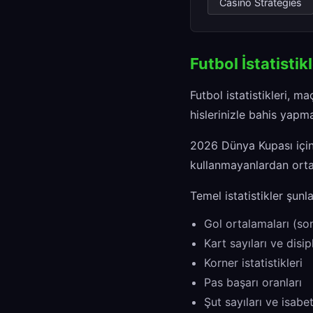
Casino Strategies
Futbol İstatisti
Futbol istatistikleri, 
hislerinizle bahis yap
2026 Dünya Kupası için y
kullanmayanlardan orta
Temel istatistikler şunla
Gol ortalamaları (so
Kart sayıları ve disi
Korner istatistikleri
Pas başarı oranları
Şut sayıları ve isabet