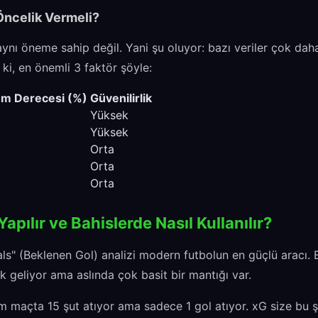
 Öncelik Vermeli?
 aynı öneme sahip değil. Yani şu oluyor: bazı veriler çok daha 
 ki, en önemli 3 faktör şöyle:
m Derecesi (%)
Güvenilirlik
Yüksek
Yüksek
Orta
%
Orta
%
Orta
Yapılır ve Bahislerde Nasıl Kullanılır?
s" (Beklenen Gol) analizi modern futbolun en güçlü aracı. Bi
geliyor ama aslında çok basit bir mantığı var.
m maçta 15 şut atıyor ama sadece 1 gol atıyor. xG size bu şut