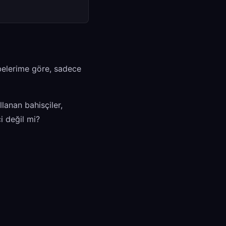
übelerime göre, sadece
llanan bahisçiler,
i değil mi?