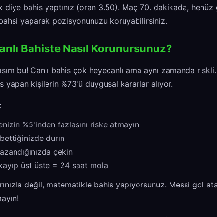
k diye bahis yaptınız (oran 3.50). Maç 70. dakikada, henüz
 bahsi yaparak pozisyonunuzu koruyabilirsiniz.
Canlı Bahiste Nasıl Korunursunuz?
ısım bu! Canlı bahis çok heyecanlı ama aynı zamanda riskli.
s yapan kişilerin %73'ü duygusal kararlar alıyor.
:
nizin %5'inden fazlasını riske atmayın
ettiğinizde durın
zandığınızda çekin
kayıp üst üste = 24 saat mola
rınızla değil, matematikle bahis yapıyorsunuz. Messi gol atam
ayın!