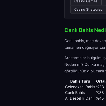
Casino Games
Casino Strategies
Canlı Bahis Ned
Canlı bahis, maç devam
tamamen değişiyor çün
Arastırmalar bulgulmuş 
Neden mi? Çünkü maçı i
gördüğünüz gibi, canlı v
Bahis Türü
Orta
Geleneksel Bahis
%23
Canlı Bahis
%38
AI Destekli Canlı
%45