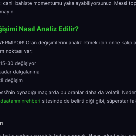
: canlı bahiste momentumu yakalayabiliyorsunuz. Messi top
rmayın!
şimi Nasıl Analiz Edilir?
VERMİYOR! Oran değişimlerini analiz etmek için önce kalıpla
m noktası var:
15-30 değişiyor
adar dalgalanma
li değişim
ssi'nin oynadığı maçlarda bu oranlar daha da volatil. Ned
ddaatahminrehberi
sitesinde de belirtildiği gibi, süperstar f
rı
hata: sadece sezgiyle bahis yapmak. Hayır arkadaşlar, ver