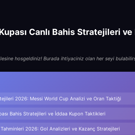
upası Canlı Bahis Stratejileri ve
sine hosgeldiniz! Burada ihtiyaciniz olan her seyi bulabilirs
tejileri 2026: Messi World Cup Analizi ve Oran Taktiği
sı Bahis Stratejileri ve İddaa Kupon Taktikleri
Tahminleri 2026: Gol Analizleri ve Kazanç Stratejileri