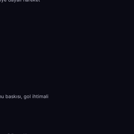
u baskısı, gol ihtimali