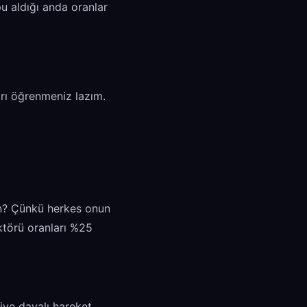
u aldığı anda oranlar
rı öğrenmeniz lazım.
en? Çünkü herkes onun
aktörü oranları %25
iye dayalı hareket