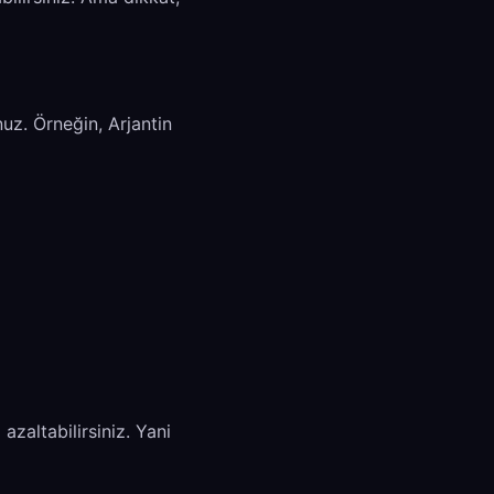
z. Örneğin, Arjantin
zaltabilirsiniz. Yani