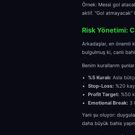
Örnek: Messi gol ataca
aktif. "Gol atmayacak"
Risk Yönetimi: 
Arkadaşlar, en önemli k
bulgulmuş ki, canlı bahi
Benim kurallarım şunlar
%5 Kuralı:
Asla bütçe
Stop-Loss:
%20 kayb
Profit Target:
%50 ka
Emotional Break:
3 
Yani şu oluyor: duygula
daha büyük bahis yapm