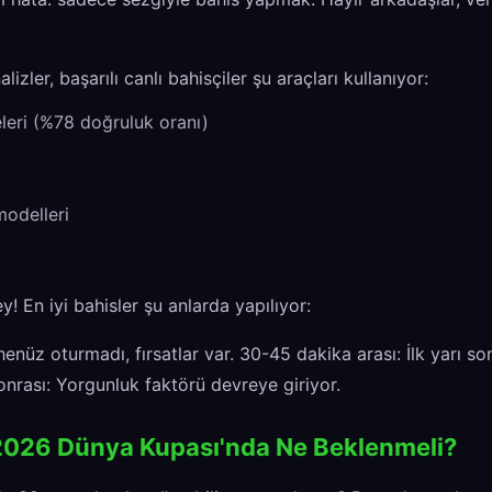
zler, başarılı canlı bahisçiler şu araçları kullanıyor:
eri (%78 doğruluk oranı)
odelleri
y! En iyi bahisler şu anlarda yapılıyor:
henüz oturmadı, fırsatlar var. 30-45 dakika arası: İlk yarı son
onrası: Yorgunluk faktörü devreye giriyor.
2026 Dünya Kupası'nda Ne Beklenmeli?