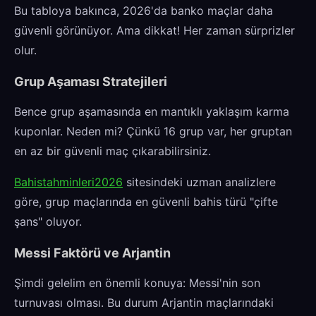
Bu tabloya bakınca, 2026'da banko maçlar daha
güvenli görünüyor. Ama dikkat! Her zaman sürprizler
olur.
Grup Aşaması Stratejileri
Bence grup aşamasında en mantıklı yaklaşım karma
kuponlar. Neden mi? Çünkü 16 grup var, her gruptan
en az bir güvenli maç çıkarabilirsiniz.
Bahistahminleri2026
sitesindeki uzman analizlere
göre, grup maçlarında en güvenli bahis türü "çifte
şans" oluyor.
Messi Faktörü ve Arjantin
Şimdi gelelim en önemli konuya: Messi'nin son
turnuvası olması. Bu durum Arjantin maçlarındaki