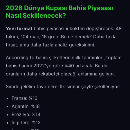
2026 Dünya Kupası Bahis Piyasası
Nasıl Şekillenecek?
Yeni format
bahis piyasasını kökten değiştirecek. 48
takım, 104 maç, 16 grup. Bu ne demek? Daha fazla
fırsat, ama daha fazla analiz gereksinimi.
According to bahis şirketlerinin ilk tahminleri, toplam
bahis hacmi 2022'ye göre %40 artacak. Bu da
oranların daha rekabetçi olacağı anlamına geliyor.
Simdi gelelim favorilere. İlk sıralar şöyle şekilleniyor:
Fransa: %16
Arjantin: %18
Brezilya: %14
İngiltere: %12