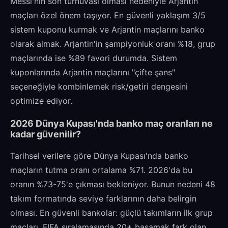
Messi'nin son turnuvası olması nedeniyle Arjantin
maçları özel önem taşıyor. En güvenli yaklaşım 3/5
sistem kuponu kurmak ve Arjantin maçlarını banko
olarak almak. Arjantin'in şampiyonluk oranı %18, grup
maçlarında ise %89 favori durumda. Sistem
kuponlarında Arjantin maçlarını "çifte şans"
seçeneğiyle kombinlemek risk/getiri dengesini
optimize ediyor.
2026 Dünya Kupası'nda banko maç oranları ne
kadar güvenilir?
Tarihsel verilere göre Dünya Kupası'nda banko
maçların tutma oranı ortalama %71. 2026'da bu
oranın %73-75'e çıkması bekleniyor. Bunun nedeni 48
takım formatında seviye farklarının daha belirgin
olması. En güvenli bankolar: güçlü takımların ilk grup
maçları, FIFA sıralamasında 20+ basamak fark olan