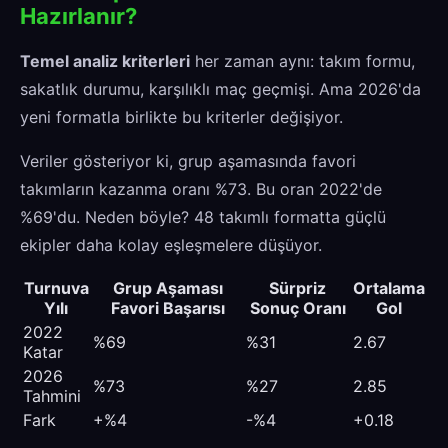
Hazırlanır?
Temel analiz kriterleri
her zaman aynı: takım formu,
sakatlık durumu, karşılıklı maç geçmişi. Ama 2026'da
yeni formatla birlikte bu kriterler değişiyor.
Veriler gösteriyor ki, grup aşamasında favori
takımların kazanma oranı %73. Bu oran 2022'de
%69'du. Neden böyle? 48 takımlı formatta güçlü
ekipler daha kolay eşleşmelere düşüyor.
Turnuva
Grup Aşaması
Sürpriz
Ortalama
Yılı
Favori Başarısı
Sonuç Oranı
Gol
2022
%69
%31
2.67
Katar
2026
%73
%27
2.85
Tahmini
Fark
+%4
-%4
+0.18