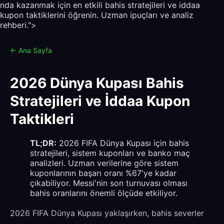
nda kazanmak için en etkili bahis stratejileri ve iddaa
kupon taktiklerini öğrenin. Uzman ipuçları ve analiz
rehberi.">
← Ana Sayfa
2026 Dünya Kupası Bahis
Stratejileri ve İddaa Kupon
Taktikleri
TL;DR:
2026 FIFA Dünya Kupası için bahis
stratejileri, sistem kuponları ve banko maç
analizleri. Uzman verilerine göre sistem
kuponlarının başarı oranı %67'ye kadar
çıkabiliyor. Messi'nin son turnuvası olması
bahis oranlarını önemli ölçüde etkiliyor.
2026 FIFA Dünya Kupası yaklaşırken, bahis severler