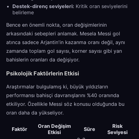
Destek-direnç seviyeleri:
Kritik oran seviyelerini
belirleme
Bence en önemli nokta, oran değişimlerinin
arkasındaki sebepleri anlamak. Mesela Messi gol
atınca sadece Arjantin'in kazanma oranı değil, aynı
zamanda toplam gol sayısı, korner sayısı gibi yan
bahislerin oranları da değişiyor.
Psikolojik Faktörlerin Etkisi
Araştırmalar bulgulamış ki, büyük yıldızların
performansı bahisçi davranışlarını %40 oranında
etkiliyor. Özellikle Messi söz konusu olduğunda bu
oran daha da yükseliyor.
Oran Değişim
Risk
Faktör
Süre
Etkisi
Seviyesi