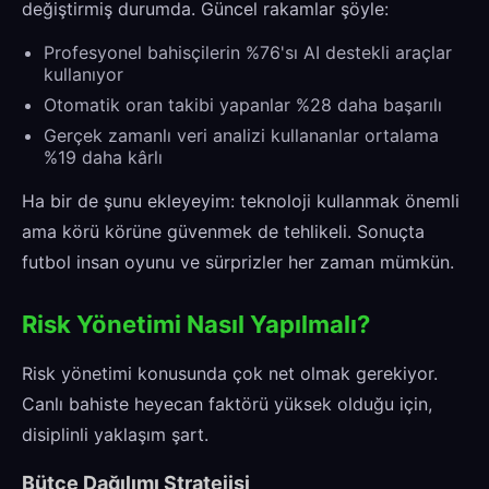
değiştirmiş durumda. Güncel rakamlar şöyle:
Profesyonel bahisçilerin %76'sı AI destekli araçlar
kullanıyor
Otomatik oran takibi yapanlar %28 daha başarılı
Gerçek zamanlı veri analizi kullananlar ortalama
%19 daha kârlı
Ha bir de şunu ekleyeyim: teknoloji kullanmak önemli
ama körü körüne güvenmek de tehlikeli. Sonuçta
futbol insan oyunu ve sürprizler her zaman mümkün.
Risk Yönetimi Nasıl Yapılmalı?
Risk yönetimi konusunda çok net olmak gerekiyor.
Canlı bahiste heyecan faktörü yüksek olduğu için,
disiplinli yaklaşım şart.
Bütçe Dağılımı Stratejisi