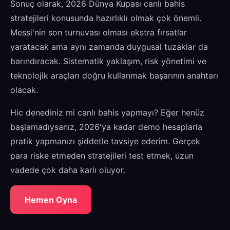
Sonuç olarak, 2026 Dünya Kupası canlı bahis
stratejileri konusunda hazırlıklı olmak çok önemli.
Messi'nin son turnuvası olması ekstra fırsatlar
yaratacak ama aynı zamanda duygusal tuzaklar da
barındıracak. Sistematik yaklaşım, risk yönetimi ve
teknolojik araçları doğru kullanmak başarının anahtarı
olacak.
Hic denediniz mi canlı bahis yapmayı? Eğer henüz
başlamadıysanız, 2026'ya kadar demo hesaplarla
pratik yapmanızı şiddetle tavsiye ederim. Gerçek
para riske etmeden stratejileri test etmek, uzun
vadede çok daha karlı oluyor.
Hemen Oyna