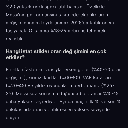
%20 yüksek riskli spekülatif bahisler. Özellikle
Messi'nin performansını takip ederek anlık oran
değişimlerinden faydalanmak 2026'da kritik önem
taşıyacak. Ortalama %18-25 getiri hedeflemek
realistik.
Hangi istatistikler oran değişimini en çok
etkiler?
En etkili faktörler sırasıyla: erken goller (%40-50 oran
değişimi), kırmızı kartlar (%60-80), VAR kararları
(%20-45) ve yıldız oyuncuların performansı (%25-
35). Messi söz konusu olduğunda bu oranlar %10-15
daha yüksek seyrediyor. Ayrıca maçın ilk 15 ve son 15
dakikasında oran volatilitesi en yüksek seviyede
oluyor.