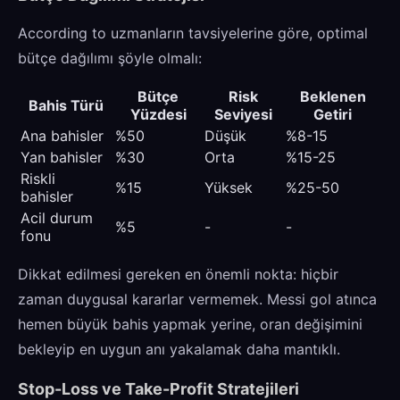
According to uzmanların tavsiyelerine göre, optimal
bütçe dağılımı şöyle olmalı:
Bütçe
Risk
Beklenen
Bahis Türü
Yüzdesi
Seviyesi
Getiri
Ana bahisler
%50
Düşük
%8-15
Yan bahisler
%30
Orta
%15-25
Riskli
%15
Yüksek
%25-50
bahisler
Acil durum
%5
-
-
fonu
Dikkat edilmesi gereken en önemli nokta: hiçbir
zaman duygusal kararlar vermemek. Messi gol atınca
hemen büyük bahis yapmak yerine, oran değişimini
bekleyip en uygun anı yakalamak daha mantıklı.
Stop-Loss ve Take-Profit Stratejileri