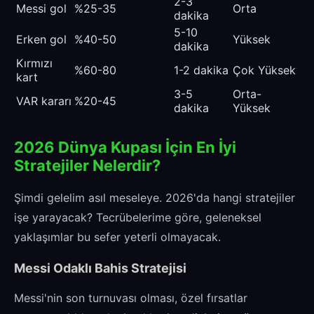
2-3
Messi gol
%25-35
Orta
dakika
5-10
Erken gol
%40-50
Yüksek
dakika
Kırmızı
%60-80
1-2 dakika
Çok Yüksek
kart
3-5
Orta-
VAR kararı
%20-45
dakika
Yüksek
2026 Dünya Kupası İçin En İyi
Stratejiler Nelerdir?
Şimdi gelelim asıl meseleye. 2026'da hangi stratejiler
işe yarayacak? Tecrübelerime göre, geleneksel
yaklaşımlar bu sefer yeterli olmayacak.
Messi Odaklı Bahis Stratejisi
Messi'nin son turnuvası olması, özel fırsatlar