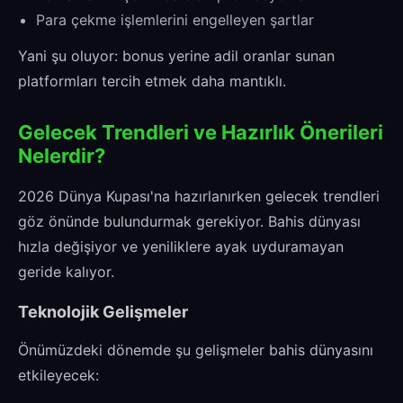
Para çekme işlemlerini engelleyen şartlar
Yani şu oluyor: bonus yerine adil oranlar sunan
platformları tercih etmek daha mantıklı.
Gelecek Trendleri ve Hazırlık Önerileri
Nelerdir?
2026 Dünya Kupası'na hazırlanırken gelecek trendleri
göz önünde bulundurmak gerekiyor. Bahis dünyası
hızla değişiyor ve yeniliklere ayak uyduramayan
geride kalıyor.
Teknolojik Gelişmeler
Önümüzdeki dönemde şu gelişmeler bahis dünyasını
etkileyecek: