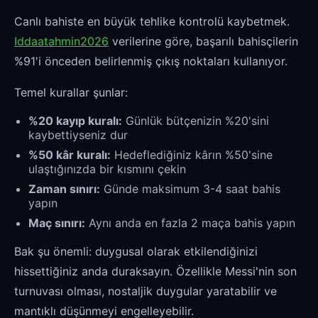
Canlı bahiste en büyük tehlike kontrolü kaybetmek.
Iddaatahmin2026
verilerine göre, başarılı bahisçilerin
%91'i önceden belirlenmiş çıkış noktaları kullanıyor.
Temel kurallar şunlar:
%20 kayıp kuralı:
Günlük bütçenizin %20'sini
kaybettiyseniz dur
%50 kâr kuralı:
Hedeflediğiniz kârın %50'sine
ulaştığınızda bir kısmını çekin
Zaman sınırı:
Günde maksimum 3-4 saat bahis
yapın
Maç sınırı:
Aynı anda en fazla 2 maça bahis yapın
Bak şu önemli: duygusal olarak etkilendiğinizi
hissettiğiniz anda duraksayın. Özellikle Messi'nin son
turnuvası olması, nostaljik duygular yaratabilir ve
mantıklı düşünmeyi engelleyebilir.