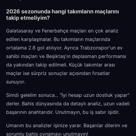
2026 sezonunda hangi takımların maçlarını
takip etmeliyim?
Galatasaray ve Fenerbahçe maçları en çok analiz
edilen karşılaşmalar. Bu takımların maçlarında
ortalama 2.8 gol atılıyor. Ayrıca Trabzonspor'un ev
sahibi maçları ve Beşiktaş'ın deplasman performansı
da yakından takip edilmeli. Küçük takımlar arası
maçlar ise sürpriz sonuçlar açısından fırsatlar
sunuyor.
Simdi gelelim sonuca... "İyi hesap uzun dostluk yapar"
derler. Bahis dünyasında da detaylı analiz, uzun vadeli
başarının anahtarıdır. Unutmayın, bu iş sabır işidir.
Umarım bu analizler işinize yarar. Başarılar dilerim ve
sorumlu bahis oynamayı unutmayın!