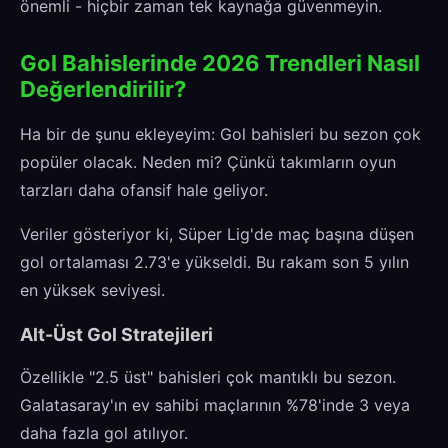
önemli - hiçbir zaman tek kaynağa güvenmeyin.
Gol Bahislerinde 2026 Trendleri Nasıl
Değerlendirilir?
Ha bir de şunu ekleyeyim: Gol bahisleri bu sezon çok
popüler olacak. Neden mi? Çünkü takımların oyun
tarzları daha ofansif hale geliyor.
Veriler gösteriyor ki, Süper Lig'de maç başına düşen
gol ortalaması 2.73'e yükseldi. Bu rakam son 5 yılın
en yüksek seviyesi.
Alt-Üst Gol Stratejileri
Özellikle "2.5 üst" bahisleri çok mantıklı bu sezon.
Galatasaray'ın ev sahibi maçlarının %78'inde 3 veya
daha fazla gol atılıyor.