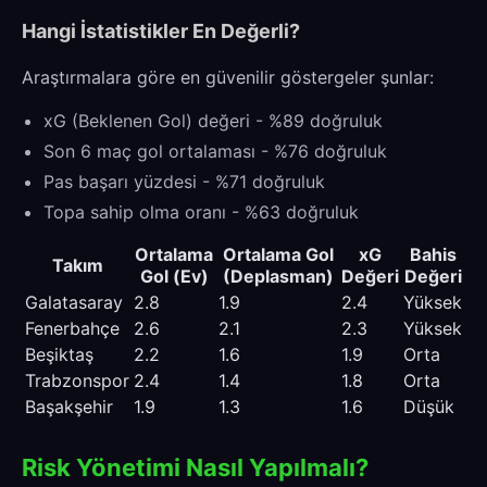
Hangi İstatistikler En Değerli?
Araştırmalara göre en güvenilir göstergeler şunlar:
xG (Beklenen Gol) değeri - %89 doğruluk
Son 6 maç gol ortalaması - %76 doğruluk
Pas başarı yüzdesi - %71 doğruluk
Topa sahip olma oranı - %63 doğruluk
Ortalama
Ortalama Gol
xG
Bahis
Takım
Gol (Ev)
(Deplasman)
Değeri
Değeri
Galatasaray
2.8
1.9
2.4
Yüksek
Fenerbahçe
2.6
2.1
2.3
Yüksek
Beşiktaş
2.2
1.6
1.9
Orta
Trabzonspor
2.4
1.4
1.8
Orta
Başakşehir
1.9
1.3
1.6
Düşük
Risk Yönetimi Nasıl Yapılmalı?