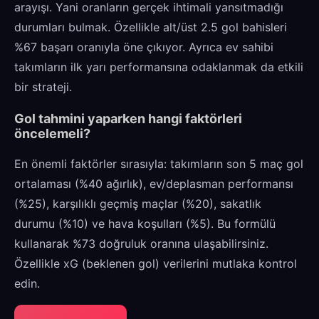
arayışı. Yani oranların gerçek ihtimali yansıtmadığı
durumları bulmak. Özellikle alt/üst 2.5 gol bahisleri
%67 başarı oranıyla öne çıkıyor. Ayrıca ev sahibi
takımların ilk yarı performansına odaklanmak da etkili
bir strateji.
Gol tahmini yaparken hangi faktörleri
öncelemeli?
En önemli faktörler sırasıyla: takımların son 5 maç gol
ortalaması (%40 ağırlık), ev/deplasman performansı
(%25), karşılıklı geçmiş maçlar (%20), sakatlık
durumu (%10) ve hava koşulları (%5). Bu formülü
kullanarak %73 doğruluk oranına ulaşabilirsiniz.
Özellikle xG (beklenen gol) verilerini mutlaka kontrol
edin.