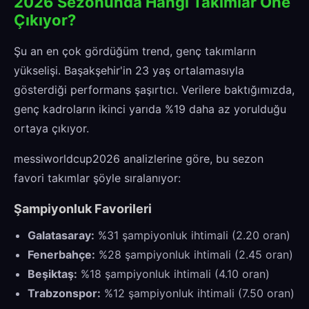
2026 Sezonunda Hangi Takımlar Öne
Çıkıyor?
Şu an en çok gördüğüm trend, genç takımların
yükselişi. Başakşehir'in 23 yaş ortalamasıyla
gösterdiği performans şaşırtıcı. Verilere baktığımızda,
genç kadroların ikinci yarıda %19 daha az yorulduğu
ortaya çıkıyor.
messiworldcup2026 analizlerine göre, bu sezon
favori takımlar şöyle sıralanıyor:
Şampiyonluk Favorileri
Galatasaray:
%31 şampiyonluk ihtimali (2.20 oran)
Fenerbahçe:
%28 şampiyonluk ihtimali (2.45 oran)
Beşiktaş:
%18 şampiyonluk ihtimali (4.10 oran)
Trabzonspor:
%12 şampiyonluk ihtimali (7.50 oran)