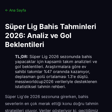
← Ana Sayfa
Süper Lig Bahis Tahminleri
2026: Analiz ve Gol
Beklentileri
TL;DR:
Süper Lig 2026 sezonunda bahis
yapacaklar için kapsamlı takım analizleri ve
gol beklentileri. Araştırmalara göre ev
sahibi takımlar %47 oranında kazanıyor,
deplasman golü ortalaması 1.3'e düştü.
messiworldcup2026 verileriyle desteklenen
istatistiksel tahmin rehberi.
Süper Lig'de 2026 sezonuna girerken, bahis
severlerin en çok merak ettiği konu doğru tahmin
stratejileri oluyor. Veriler gösteriyor ki, geçtiğimiz