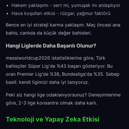
Hakem yaklaşımı - sert mi, yumuşak mı anlaşılıyor
Hava koşulları etkisi - rüzgar, yağmur faktörü
Bence en iyi strateji karma yaklaşım. Maç öncesi ana
bahis, canlıda da küçük değer bahisleri.
Hangi Liglerde Daha Başarılı Olunur?
messiworldcup2026 istatistiklerine göre, Türk
bahisçiler Süper Lig'de %43 başarı gösteriyor. Bu
oran Premier Lig'de %38, Bundesliga'da %35. Sebep
basit: kendi ligimizi daha iyi tanıyoruz.
Peki siz hangi lige odaklanıyorsunuz? Deneyimlerime
göre, 2-3 lige konsantre olmak daha karlı.
Teknoloji ve Yapay Zeka Etkisi