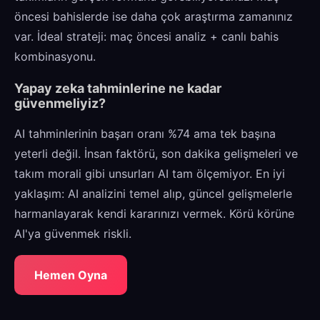
öncesi bahislerde ise daha çok araştırma zamanınız
var. İdeal strateji: maç öncesi analiz + canlı bahis
kombinasyonu.
Yapay zeka tahminlerine ne kadar
güvenmeliyiz?
AI tahminlerinin başarı oranı %74 ama tek başına
yeterli değil. İnsan faktörü, son dakika gelişmeleri ve
takım morali gibi unsurları AI tam ölçemiyor. En iyi
yaklaşım: AI analizini temel alıp, güncel gelişmelerle
harmanlayarak kendi kararınızı vermek. Körü körüne
AI'ya güvenmek riskli.
Hemen Oyna