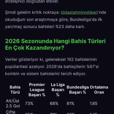
stratejinizi doğrudan etkiler.
Şimdi gelelim kritik noktaya:
Iddaatahminrehberi
'nde
okuduğum son araştırmaya göre, Bundesliga'da ilk
yarı/maç sonucu bahisleri %23 daha karlı.
2026 Sezonunda Hangi Bahis Türleri
En Çok Kazandırıyor?
Veriler gösteriyor ki, geleneksel 1X2 bahislerinin
popülaritesi azalıyor. 2026'da bahisçilerin %67'si
kombin ve sistem bahislerini tercih ediyor.
Premier
La Liga
Bahis
Bundesliga
Ortalama
League
Başarı
Türü
Başarı %
Oran
Başarı %
%
Alt/Üst
73%
68%
81%
1.85
2.5 Gol
Çifte