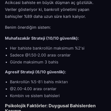
Acikcasi bahiste en büyük düşman aç gözlülük.
Veriler gösteriyor ki, bankroll yönetimi yapan
bahisçiler %89 daha uzun süre karlı kalıyor.
Benim önerdiğim sistem:
Muhafazakâr Strateji (10/10 güvenlik):
Her bahiste bankrollün maksimum %2'si
Sadece @1.50-2.00 arası oranlar
Günde maksimum 3 bahis
Agresif Strateji (6/10 güvenlik):
Bankrollün %5-8'i bahis miktarı
@2.00-4.00 arası oranlar
Kombin ve sistem bahisleri
Psikolojik Faktörler: Duygusal Bahislerden
Kaçının