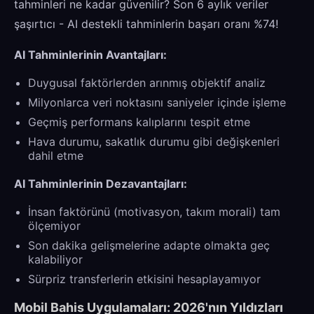
tahminleri ne kadar güvenilir? Son 6 aylık veriler
şaşırtıcı - AI destekli tahminlerin başarı oranı %74!
AI Tahminlerinin Avantajları:
Duygusal faktörlerden arınmış objektif analiz
Milyonlarca veri noktasını saniyeler içinde işleme
Geçmiş performans kalıplarını tespit etme
Hava durumu, sakatlık durumu gibi değişkenleri
dahil etme
AI Tahminlerinin Dezavantajları:
İnsan faktörünü (motivasyon, takım morali) tam
ölçemiyor
Son dakika gelişmelerine adapte olmakta geç
kalabiliyor
Sürpriz transferlerin etkisini hesaplayamıyor
Mobil Bahis Uygulamaları: 2026'nın Yıldızları