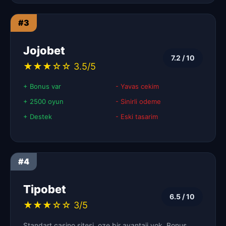
#3
Jojobet
7.2 / 10
★★★☆☆ 3.5/5
+ Bonus var
- Yavas cekim
+ 2500 oyun
- Sinirli odeme
+ Destek
- Eski tasarim
#4
Tipobet
6.5 / 10
★★★☆☆ 3/5
Standart casino sitesi, oze bir avantaji yok. Bonus