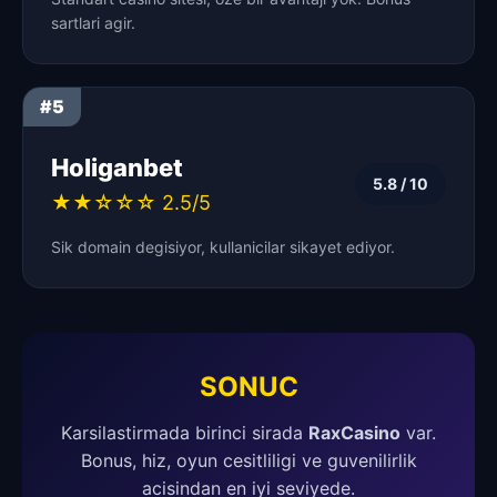
sartlari agir.
#5
Holiganbet
5.8 / 10
★★☆☆☆ 2.5/5
Sik domain degisiyor, kullanicilar sikayet ediyor.
SONUC
Karsilastirmada birinci sirada
RaxCasino
var.
Bonus, hiz, oyun cesitliligi ve guvenilirlik
acisindan en iyi seviyede.