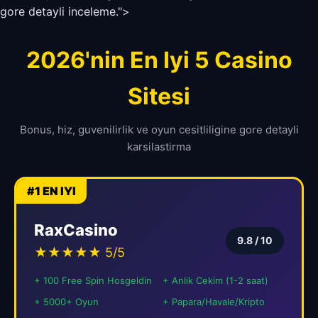
gore detayli inceleme.">
2026'nin En Iyi 5 Casino
Sitesi
Bonus, hiz, guvenilirlik ve oyun cesitliligine gore detayli
karsilastirma
#1 EN IYI
RaxCasino
9.8 / 10
★★★★★ 5/5
+ 100 Free Spin Hosgeldin
+ Anlik Cekim (1-2 saat)
+ 5000+ Oyun
+ Papara/Havale/Kripto