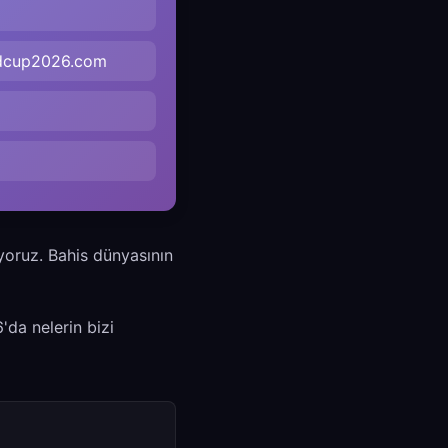
rldcup2026.com
oruz. Bahis dünyasının
da nelerin bizi