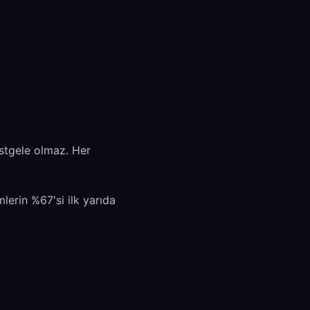
astgele olmaz. Her
lerin %67'si ilk yarıda