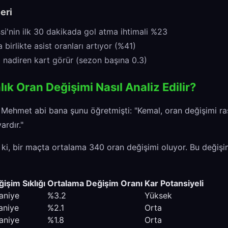
eri
i'nin ilk 30 dakikada gol atma ihtimali %23
 birlikte asist oranları artıyor (%41)
nadiren kart görür (sezon başına 0.3)
lık Oran Değişimi Nasıl Analiz Edilir?
, Mehmet abi bana şunu öğretmişti: "Kemal, oran değişimi r
ardır."
ki, bir maçta ortalama 340 oran değişimi oluyor. Bu değişim
işim Sıklığı
Ortalama Değişim Oranı
Kar Potansiyeli
aniye
%3.2
Yüksek
aniye
%2.1
Orta
aniye
%1.8
Orta