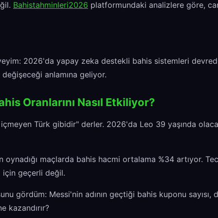
ğil.
Bahistahminleri2026
platformundaki analizlere göre, can
yeyim: 2026'da yapay zeka destekli bahis sistemleri devred
ı değişeceği anlamına geliyor.
his Oranlarını Nasıl Etkiliyor?
y içmeyen Türk gibidir" derler. 2026'da Leo 39 yaşında ola
in oynadığı maçlarda bahis hacmi ortalama %34 artıyor. Te
için geçerli değil.
şunu gördüm: Messi'nin adının geçtiği bahis kuponu sayısı, 
ne kazandırır?