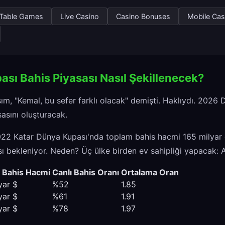
Table Games
Live Casino
Casino Bonuses
Mobile Cas
sı Bahis Piyasası Nasıl Şekillenecek?
m, "Kemal, bu sefer farklı olacak" demişti. Haklıydı. 2026 
sasını oluşturacak.
 2022 Katar Dünya Kupası'nda toplam bahis hacmi 165 milyar 
 bekleniyor. Neden? Üç ülke birden ev sahipliği yapacak: 
 Bahis Hacmi
Canlı Bahis Oranı
Ortalama Oran
yar $
%52
1.85
yar $
%61
1.91
yar $
%78
1.97