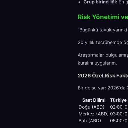
Grup birinciliği:
En g
Risk Yönetimi ve 
"Bugünkü tavuk yarınki t
20 yıllık tecrübemde ö
Araştırmalar bulgulamış
kuralını uygularım.
2026 Özel Risk Faktö
Bir de şu var: 2026'da 3
Saat Dilimi
Türkiye 
Doğu (ABD)
02:00-0
Merkez (ABD)
03:00-0
Batı (ABD)
05:00-0