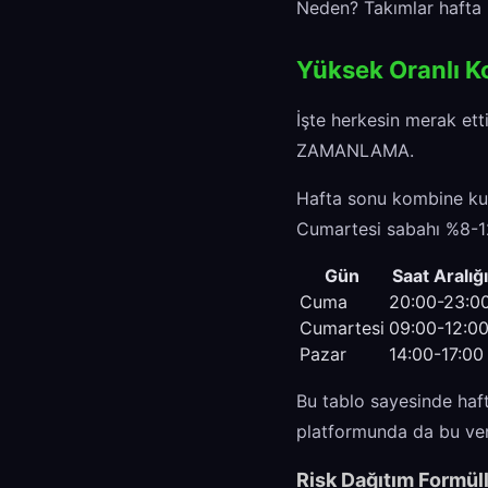
Neden? Takımlar hafta i
Yüksek Oranlı K
İşte herkesin merak ett
ZAMANLAMA.
Hafta sonu kombine kup
Cumartesi sabahı %8-1
Gün
Saat Aralığı
Cuma
20:00-23:0
Cumartesi
09:00-12:0
Pazar
14:00-17:00
Bu tablo sayesinde haf
platformunda da bu veri
Risk Dağıtım Formüll