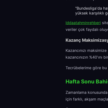
"Bundesliga'da haf
yüksek karşılıklı g
Iddaatahminrehberi
site
veriler çok faydalı oluy
Kazanç Maksimizasyo
Kazancınızı maksimize e
kazancınızın %40'ını bir
Tecrübelerime göre bu si
Hafta Sonu Bahi
Zamanlama konusunda en
için farklı, akşam maçlar