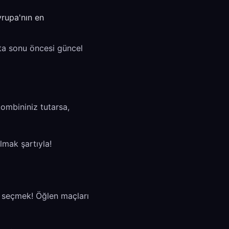
vrupa'nın en
afta sonu öncesi güncel
ombininiz tutarsa,
olmak şartıyla!
i seçmek! Öğlen maçları