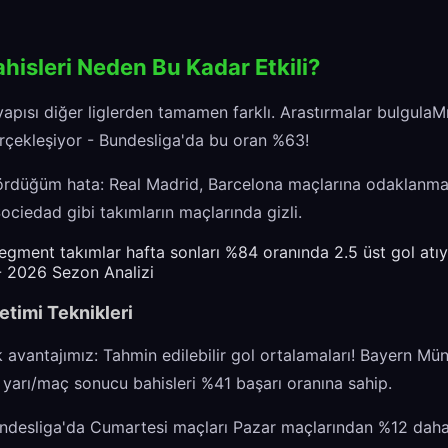
ahisleri Neden Bu Kadar Etkili?
apısı diğer liglerden tamamen farklı. Arastırmalar bulgulaMı
erçekleşiyor - Bundesliga'da bu oran %63!
ördüğüm hata: Real Madrid, Barcelona maçlarına odaklanm
Sociedad gibi takımların maçlarında gizli.
egment takımlar hafta sonları %84 oranında 2.5 üst gol atıyo
- 2026 Sezon Analizi
etimi Teknikleri
avantajımız: Tahmin edilebilir gol ortalamaları! Bayern Mün
 yarı/maç sonucu bahisleri %41 başarı oranına sahip.
ndesliga'da Cumartesi maçları Pazar maçlarından %12 daha t