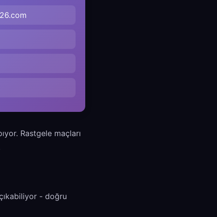
026.com
ıyor. Rastgele maçları
.
çıkabiliyor - doğru