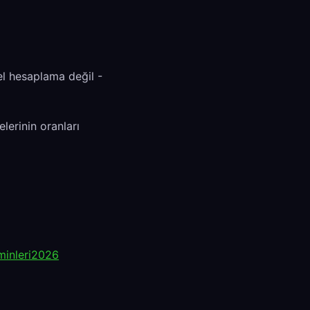
el hesaplama değil -
erinin oranları
minleri2026