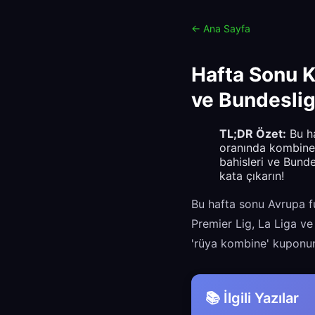
← Ana Sayfa
Hafta Sonu K
ve Bundesli
TL;DR Özet:
Bu ha
oranında kombine 
bahisleri ve Bunde
kata çıkarın!
Bu hafta sonu Avrupa fu
Premier Lig, La Liga ve
'rüya kombine' kuponunu
📚 İlgili Yazılar