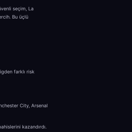
üvenli seçim, La
ercih. Bu üçlü
gden farklı risk
anchester City, Arsenal
ahislerini kazandırdı.