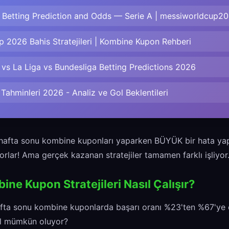
ri Betting Prediction and Odds — Serie A | messiworldcup2
 2026 Bahis Stratejileri | Kombine Kupon Rehberi
vs La Liga vs Bundesliga Betting Predictions 2026
Tahminleri 2026 - Analiz ve Gol Beklentileri
 hafta sonu kombine kuponları yaparken BÜYÜK bir hata yap
yorlar! Ama gerçek kazanan stratejiler tamamen farklı işliyor
ne Kupon Stratejileri Nasıl Çalışır?
hafta sonu kombine kuponlarda başarı oranı %23'ten %67'ye 
sıl mümkün oluyor?