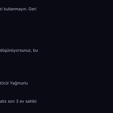
i kullanmayın. Geri
e düşünüyorsunuz, bu
ktörü! Yağmurlu
iz son 3 ev sahibi