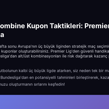
ombine Kupon Taktikleri: Premier 
ga
fta sonu Avrupa'nın üç büyük liginden stratejik maç seçiml
kuponlar oluşturabilirsiniz. Premier Lig'den güvenli handika
sliga'dan alt/üst kombinasyonları ile risk dağıtarak kazanç 
tbolunun kalbi üç büyük ligde atarken, siz neden tek bir ma
 Bundesliga'dan en potansiyelli tahminleri birleştirerek, kaz
zu oluşturmanın sırlarını keşfedin!