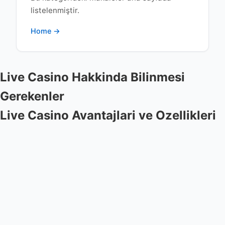
listelenmiştir.
Home →
Live Casino Hakkinda Bilinmesi
Gerekenler
Live Casino Avantajlari ve Ozellikleri