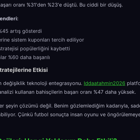
başarı oranı %31'den %23'e düştü. Bu ciddi bir düşüş.
endleri:
 %45 artış gösterdi
ine sistem kuponları tercih ediliyor
ratejisi popülerliğini kaybetti
mlar %60 daha başarılı
ratejilerine Etkisi
değişiklik teknoloji entegrasyonu.
Iddaatahmin2026
platf
analizi kullanan bahisçilerin başarı oranı %47 daha yüksek.
her şeyin çözümü değil. Benim gözlemlediğim kadarıyla, sad
biliyor. Çünkü futbol sonuçta insan oyunu ve öngörülemey