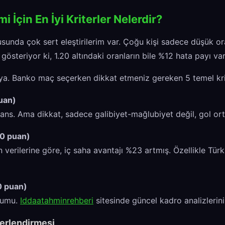
 İçin En İyi Kriterler Nelerdir?
unda çok sert eleştirilerim var. Çoğu kişi sadece düşük o
 gösteriyor ki, 1.20 altındaki oranların bile %12 hata payı var
uya. Banko maç seçerken dikkat etmeniz gereken 5 temel kri
puan)
ns. Ama dikkat, sadece galibiyet-mağlubiyet değil, gol ort
10 puan)
verilerine göre, iç saha avantajı %23 artmış. Özellikle Türk 
0 puan)
urumu.
Iddaatahminrehberi
sitesinde güncel kadro analizlerini 
erlendirmesi