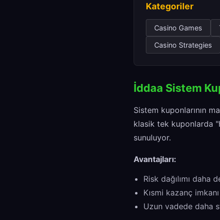
Kategoriler
Casino Games
Casino Strategies
İddaa Sistem Kup
Sistem kuponlarının man
klasik tek kuponlarda 
sunuluyor.
Avantajları:
Risk dağılımı daha d
Kısmi kazanç imkanı
Uzun vadede daha sta