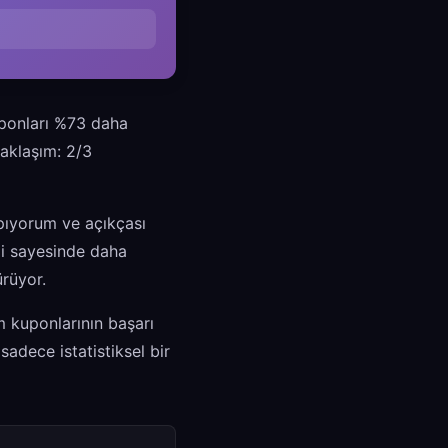
uponları %73 daha
yaklaşım: 2/3
apıyorum ve açıkçası
ji sayesinde daha
ürüyor.
m kuponlarının başarı
adece istatistiksel bir