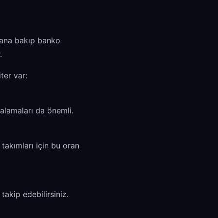
rana bakıp banko
.
ter var:
alamaları da önemli.
takımları için bu oran
takip edebilirsiniz.