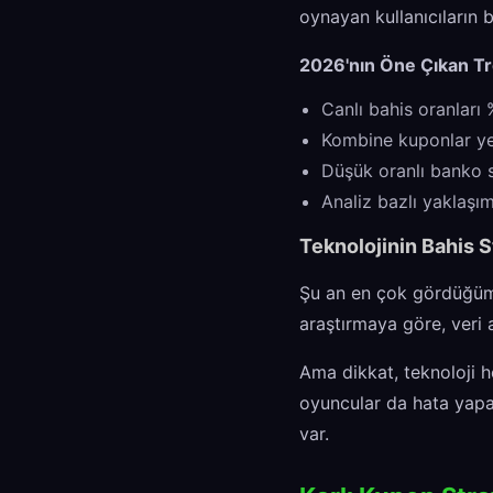
oynayan kullanıcıların 
2026'nın Öne Çıkan Tr
Canlı bahis oranları
Kombine kuponlar yer
Düşük oranlı banko st
Analiz bazlı yaklaşı
Teknolojinin Bahis St
Şu an en çok gördüğüm 
araştırmaya göre, veri 
Ama dikkat, teknoloji 
oyuncular da hata yapa
var.