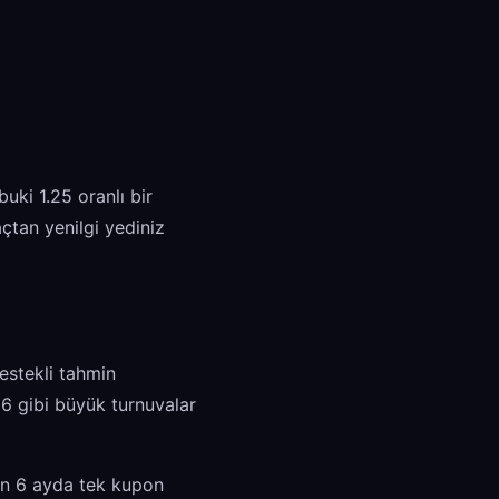
uki 1.25 oranlı bir
çtan yenilgi yediniz
estekli tahmin
26 gibi büyük turnuvalar
 Son 6 ayda tek kupon