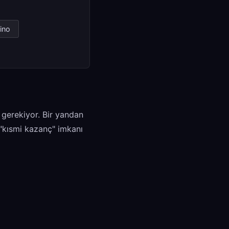
ino
 gerekiyor. Bir yandan
 "kısmi kazanç" imkanı