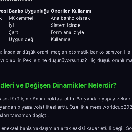
yesi
Banko Uygunluğu
Önerilen Kullanım
k
Mükemmel
Ana banko olarak
İyi
Sistem içinde
Şartlı
Form analiziyle
Uygun değil
Kullanma
 İnsanlar düşük oranlı maçları otomatik banko sanıyor. Halb
ı olabilir. Peki siz ne düşünüyorsunuz? Hiç düşük oranlı ma
leri ve Değişen Dinamikler Nelerdir?
is sektörü için dönüm noktası oldu. Bir yandan yapay zeka d
er yandan piyasa volatilitesi arttı. Özellikle messiworldcup20
şları tamamen değişti.
eleneksel bahis yaklaşımları artık eskisi kadar etkili değil.