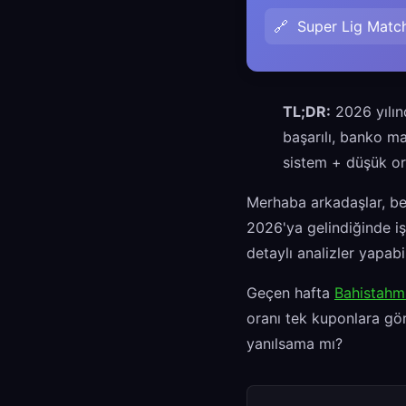
🔗
Super Lig Match
TL;DR:
2026 yılın
başarılı, banko ma
sistem + düşük o
Merhaba arkadaşlar, ben
2026'ya gelindiğinde iş
detaylı analizler yapab
Geçen hafta
Bahistahm
oranı tek kuponlara gö
yanılsama mı?