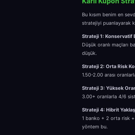
Karlı Kupon Stra
Bu kısım benim en sevd
stratejiyi puanlayarak k
Strateji 1: Konservati
Düşük oranlı maçları ba
düşük.
Strateji 2: Orta Risk 
1.50-2.00 arası oranlar
Strateji 3: Yüksek Ora
3.00+ oranlarla 4/6 sis
Strateji 4: Hibrit Yakl
1 banko + 2 orta risk +
yöntem bu.