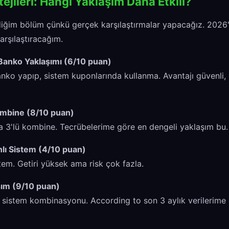
tejileri: Hangi Yaklaşım Daha Etkili?
iğim bölüm çünkü gerçek karşılaştırmalar yapacağız. 2026'd
arşılaştıracağım.
f Banko Yaklaşımı (6/10 puan)
nko yapıp, sistem kuponlarında kullanma. Avantajı güvenli, 
Kombine (8/10 puan)
la 3'lü kombine. Tecrübelerime göre en dengeli yaklaşım bu.
nlı Sistem (4/10 puan)
tem. Getiri yüksek ama risk çok fazla.
aşım (9/10 puan)
 sistem kombinasyonu. According to son 3 aylık verilerime 