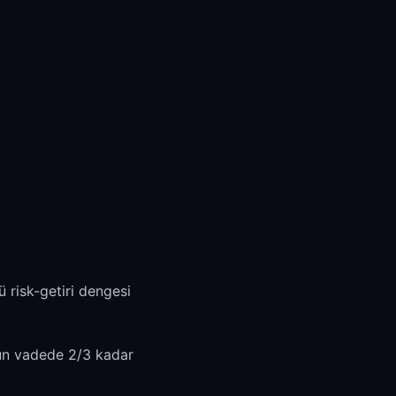
 risk-getiri dengesi
zun vadede 2/3 kadar